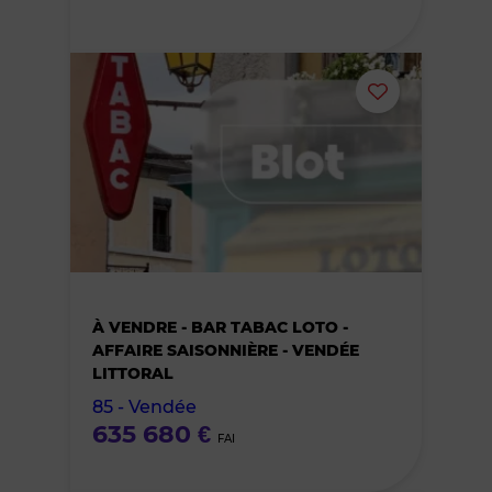
Ajouter
ou
supprimer
le
bien
À VENDRE - BAR TABAC LOTO -
des
AFFAIRE SAISONNIÈRE - VENDÉE
LITTORAL
favoris
85 - Vendée
635 680 €
FAI