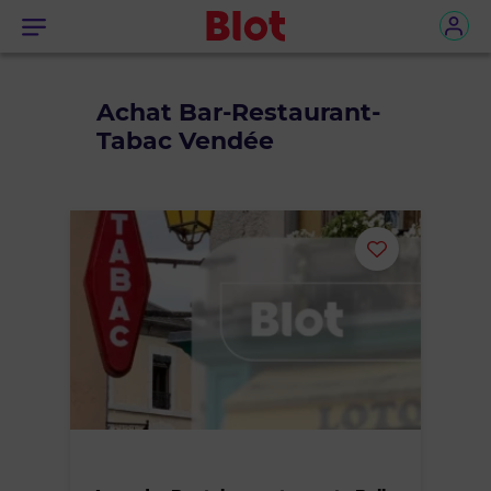
Menu
Achat Bar-Restaurant-
Tabac Vendée
Ajouter
ou
supprimer
le
bien