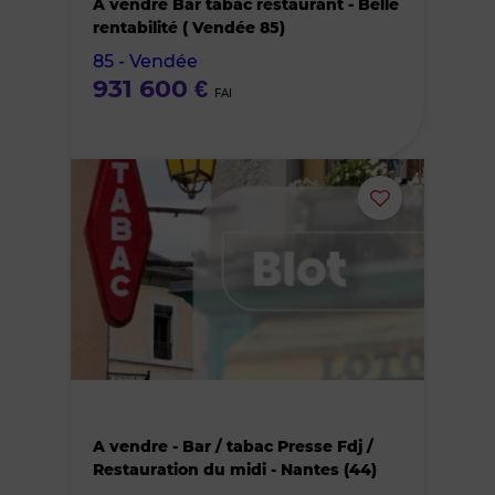
A vendre Bar tabac restaurant - Belle
des
rentabilité ( Vendée 85)
85 - Vendée
favoris
931 600 €
FAI
Ajouter
ou
supprimer
le
bien
A vendre - Bar / tabac Presse Fdj /
des
Restauration du midi - Nantes (44)