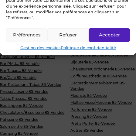
pour donner votre consentement à ces opérations et profiter
d’une expérience personnalisée. Cliquez sur "Refuser" pour
les refuser, ou modifiez vos préférences en cliquant sur
"Préférences".
Restaurant traditionnel 85-Vendée
Droit au bail/Pas de porte 85-
Vendée
Brasserie 85-Vendée
Préférences
Refuser
Murs commerciaux 85-Vendée
Accepter
Crêperie 85-Vendée
Terrain 85-Vendée
Pizzeria 85-Vendée
Gestion des cookies
Politique de confidentialité
Glacier 85-Vendée
Restaurant à thème 85-Vendée
Sandwicherie/Snack 85-Vendée
Restaurant ouvrier 85-Vendée
Bijouterie 85-Vendée
Bar PMU... 85-Vendée
Chaussure/Cordonnerie 85-Vendée
Bar Tabac... 85-Vendée
Coiffure/Esthétique 85-Vendée
Bar/Café 85-Vendée
Décoration/Ameublement 85-
Bar-Restaurant-Tabac 85-Vendée
Vendée
Presse/Librairie 85-Vendée
Fleuriste 85-Vendée
Tabac Presse... 85-Vendée
Multiservices/Mercerie 85-Vendée
Boulangerie 85-Vendée
Parfumerie 85-Vendée
Chocolaterie/Biscuiterie 85-Vendée
Pressing 85-Vendée
Pâtisserie 85-Vendée
Prêt à Porter 85-Vendée
Salon de thé 85-Vendée
Autres 85-Vendée
Camping 85-Vendée