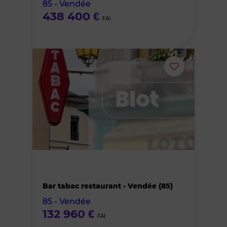
85 - Vendée
favoris
438 400 €
FAI
Ajouter
ou
supprimer
le
bien
des
Bar tabac restaurant - Vendée (85)
85 - Vendée
favoris
132 960 €
FAI