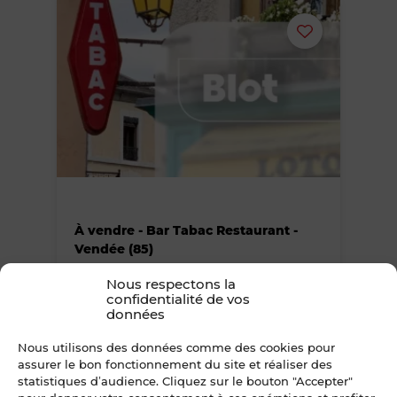
Ajouter
ou
supprimer
le
bien
À vendre - Bar Tabac Restaurant -
des
Vendée (85)
85 - Vendée
favoris
Nous respectons la
657 600 €
confidentialité de vos
FAI
données
Nous utilisons des données comme des cookies pour
assurer le bon fonctionnement du site et réaliser des
statistiques d’audience. Cliquez sur le bouton "Accepter"