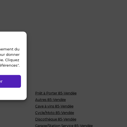
nnement du
pour donner
ée. Cliquez
éférences".
er
Prêt à Porter 85-Vendée
Autres 85-Vendée
Cave à vins 85-Vendée
Cycle/Moto 85-Vendée
Discothèque 85-Vendée
Garage/Station Service 85-Vendée