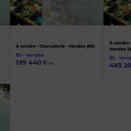
supprimer
supprimer
le
le
bien
bien
À vendre 
des
des
À vendre - Charcuterie - Vendée (85)
Vendée (8
85 - Vendée
favoris
favoris
85 - Ven
199 440 €
493 2
FAI
Ajouter
ou
supprimer