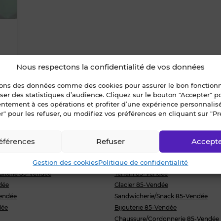
le
bien
des
Nous respectons la confidentialité de vos données
favoris
sons des données comme des cookies pour assurer le bon fonctio
liser des statistiques d’audience. Cliquez sur le bouton "Accepter" 
entement à ces opérations et profiter d’une expérience personnalis
r" pour les refuser, ou modifiez vos préférences en cliquant sur "Pr
éférences
Refuser
Accept
Gestion des cookies
Politique de confidentialité
endée
Murs commerciaux 85-Vendée
uiterie 85-Vendée
Terrain 85-Vendée
dée
Glacier 85-Vendée
Vendée
Sandwicherie/Snack 85-Vendée
dée
Bijouterie 85-Vendée
Chaussure/Cordonnerie 85-Vendée