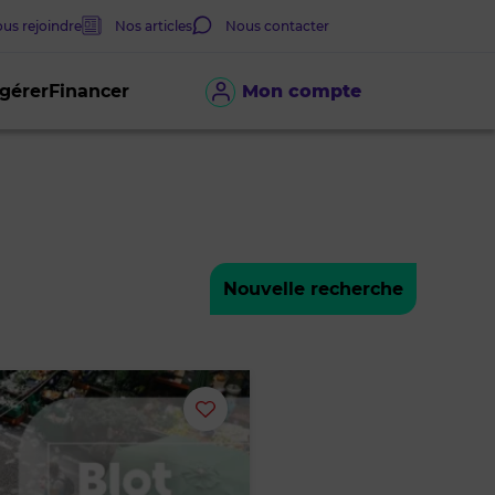
us rejoindre
Nos articles
Nous contacter
 gérer
Financer
Mon compte
Nouvelle recherche
Ajouter
ou