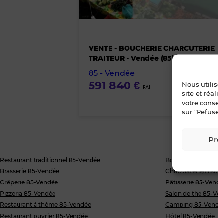
VENTE - BOUCHERIE CHARCUTERIE
TRAITEUR - Vendée (85) littorale
85 - Vendée
591 840 €
Nous utili
FAI
site et réa
votre cons
sur "Refuse
Pr
Restaurant traditionnel 85-Vendée
Boulangerie 85-V
Brasserie 85-Vendée
Chocolaterie/Bisc
Crêperie 85-Vendée
Pâtisserie 85-Ven
Pizzeria 85-Vendée
Salon de thé 85-
Restaurant à thème 85-Vendée
Camping 85-Ven
Restaurant ouvrier 85-Vendée
Hôtel 85-Vendée