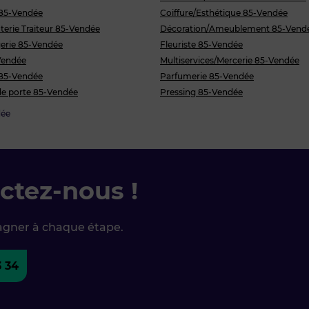
 85-Vendée
Coiffure/Esthétique 85-Vendée
erie Traiteur 85-Vendée
Décoration/Ameublement 85-Vend
erie 85-Vendée
Fleuriste 85-Vendée
Vendée
Multiservices/Mercerie 85-Vendée
 85-Vendée
Parfumerie 85-Vendée
 de porte 85-Vendée
Pressing 85-Vendée
ée
ctez-nous !
agner à chaque étape.
3 34