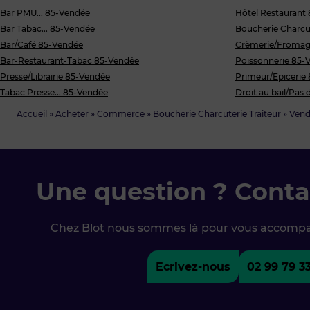
Bar PMU... 85-Vendée
Hôtel Restaurant
Bar Tabac... 85-Vendée
Boucherie Charcut
Bar/Café 85-Vendée
Crèmerie/Fromag
Bar-Restaurant-Tabac 85-Vendée
Poissonnerie 85-
Presse/Librairie 85-Vendée
Primeur/Epicerie
Tabac Presse... 85-Vendée
Droit au bail/Pas
Accueil
»
Acheter
»
Commerce
»
Boucherie Charcuterie Traiteur
»
Vend
Une question ? Conta
Chez Blot nous sommes là pour vous accomp
Ecrivez-nous
02 99 79 3