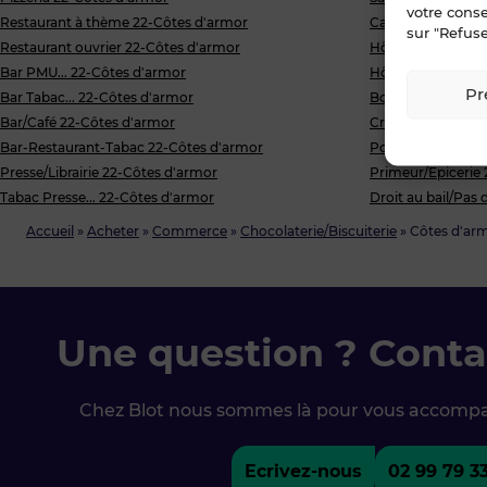
votre cons
Restaurant à thème 22-Côtes d'armor
Camping 22-Côte
sur "Refuse
Restaurant ouvrier 22-Côtes d'armor
Hôtel 22-Côtes d
Bar PMU... 22-Côtes d'armor
Hôtel Restaurant
Pr
Bar Tabac... 22-Côtes d'armor
Boucherie Charcut
Bar/Café 22-Côtes d'armor
Crèmerie/Fromage
Bar-Restaurant-Tabac 22-Côtes d'armor
Poissonnerie 22-
Presse/Librairie 22-Côtes d'armor
Primeur/Epicerie
Tabac Presse... 22-Côtes d'armor
Droit au bail/Pas
Accueil
»
Acheter
»
Commerce
»
Chocolaterie/Biscuiterie
»
Côtes d'ar
Une question ? Conta
Chez Blot nous sommes là pour vous accomp
Ecrivez-nous
02 99 79 3