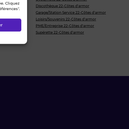
ée. Cliquez
Discothèque 22-Côtes d'armor
éférences".
'armor
Garage/Station Service 22-Côtes d'armor
or
Loisirs/Souvenirs 22-Côtes d'armor
er
 d'armor
PME/Entreprise 22-Côtes d'armor
Supérette 22-Côtes d'armor
armor