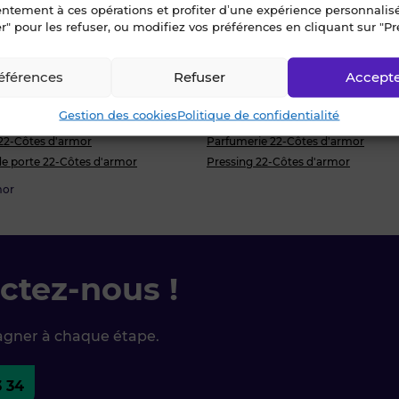
entement à ces opérations et profiter d’une expérience personnalis
s d'armor
Bijouterie 22-Côtes d'armor
r" pour les refuser, ou modifiez vos préférences en cliquant sur "Pr
'armor
Chaussure/Cordonnerie 22-Côtes d
 22-Côtes d'armor
Coiffure/Esthétique 22-Côtes d'arm
éférences
Refuser
Accept
erie Traiteur 22-Côtes d'armor
Décoration/Ameublement 22-Côtes
rie 22-Côtes d'armor
Fleuriste 22-Côtes d'armor
Gestion des cookies
Politique de confidentialité
Côtes d'armor
Multiservices/Mercerie 22-Côtes d'
 22-Côtes d'armor
Parfumerie 22-Côtes d'armor
 de porte 22-Côtes d'armor
Pressing 22-Côtes d'armor
mor
ctez-nous !
agner à chaque étape.
3 34