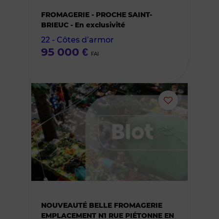
FROMAGERIE - PROCHE SAINT-
des
BRIEUC - En exclusivité
22 - Côtes d’armor
favoris
95 000 €
FAI
Ajouter
ou
supprimer
le
bien
NOUVEAUTÉ BELLE FROMAGERIE
des
EMPLACEMENT N1 RUE PIÉTONNE EN