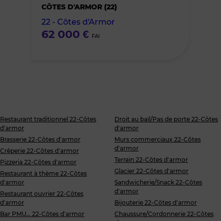
CÔTES D'ARMOR (22)
favoris
22 - Côtes d'Armor
62 000 €
FAI
Restaurant traditionnel 22-Côtes
Droit au bail/Pas de porte 22-Côtes
d'armor
d'armor
Brasserie 22-Côtes d'armor
Murs commerciaux 22-Côtes
d'armor
Crêperie 22-Côtes d'armor
Terrain 22-Côtes d'armor
Pizzeria 22-Côtes d'armor
Glacier 22-Côtes d'armor
Restaurant à thème 22-Côtes
d'armor
Sandwicherie/Snack 22-Côtes
d'armor
Restaurant ouvrier 22-Côtes
d'armor
Bijouterie 22-Côtes d'armor
Bar PMU... 22-Côtes d'armor
Chaussure/Cordonnerie 22-Côtes