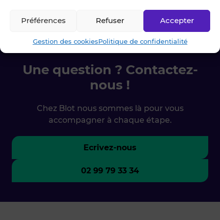
Accueil
»
Acheter
»
Commerce
»
Crèmerie/Fromagerie
»
Côtes
d'armor
Préférences
Refuser
Accepter
Gestion des cookies
Politique de confidentialité
Une question ? Contactez-
nous !
Chez Blot nous sommes là pour vous
accompagner à chaque étape.
Ecrivez-nous
02 99 79 33 34