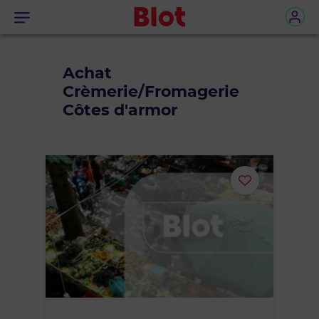
Menu
Achat
Crèmerie/Fromagerie
Côtes d'armor
Ajouter
ou
supprimer
le
bien