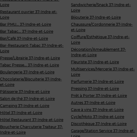
Loire
Sandwicherie/Snack 37-Indre-et-
Loire
Restaurant ouvrier 37-Indre-et-
Loire
Bijouterie 37-Indre-et-Loire
Bar PMU... 37-Indre-et-Loire
Chaussure/Cordonnerie 37-Indre-
et-Loire
Bar Tabac... 37-Indre-et-Loire
Coiffure/Esthétique 37-Indre-et-
Bar/Café 37-Indre-et-Loire
Loire
Bar-Restaurant-Tabac 37-Indre-et-
Décoration/Ameublement 37-
Loire
Indre-et-Loire
Presse/Librairie 37-Indre-et-Loire
Fleuriste 37-Indre-et-Loire
Tabac Presse... 37-Indre-et-Loire
Multiservices/Mercerie 37-Indre-et-
Boulangerie 37-Indre-et-Loire
Loire
Chocolaterie/Biscuiterie 37-Indre-
Parfumerie 37-Indre-et-Loire
et-Loire
Pressing 37-Indre-et-Loire
Pâtisserie 37-Indre-et-Loire
Prêt à Porter 37-Indre-et-Loire
Salon de thé 37-Indre-et-Loire
Autres 37-Indre-et-Loire
Camping 37-Indre-et-Loire
Cave à vins 37-Indre-et-Loire
Hôtel 37-Indre-et-Loire
Cycle/Moto 37-Indre-et-Loire
Hôtel Restaurant 37-Indre-et-Loire
Discothèque 37-Indre-et-Loire
Boucherie Charcuterie Traiteur 37-
Garage/Station Service 37-Indre-et-
Indre-et-Loire
Loire