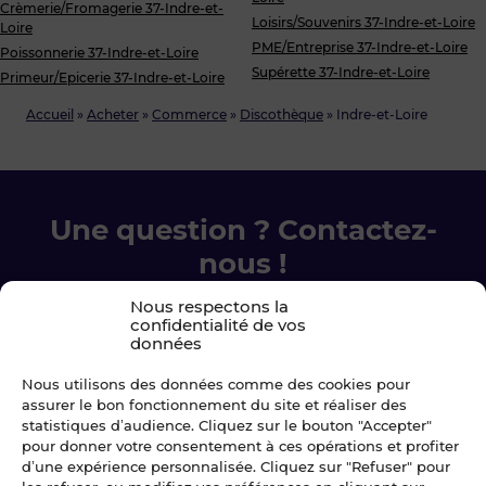
Crèmerie/Fromagerie 37-Indre-et-
Loisirs/Souvenirs 37-Indre-et-Loire
Loire
PME/Entreprise 37-Indre-et-Loire
Poissonnerie 37-Indre-et-Loire
Supérette 37-Indre-et-Loire
Primeur/Epicerie 37-Indre-et-Loire
Accueil
»
Acheter
»
Commerce
»
Discothèque
»
Indre-et-Loire
Une question ? Contactez-
nous !
Nous respectons la
Chez Blot nous sommes là pour vous
confidentialité de vos
accompagner à chaque étape.
données
Nous utilisons des données comme des cookies pour
Ecrivez-nous
assurer le bon fonctionnement du site et réaliser des
statistiques d’audience. Cliquez sur le bouton "Accepter"
pour donner votre consentement à ces opérations et profiter
02 99 79 33 34
d’une expérience personnalisée. Cliquez sur "Refuser" pour