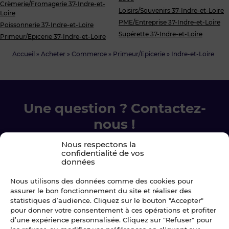
Crèmerie/Fromagerie 37-Indre-et-
Loisirs/Souvenirs 37-Indre-et-Loire
Loire
PME/Entreprise 37-Indre-et-Loire
Poissonnerie 37-Indre-et-Loire
Supérette 37-Indre-et-Loire
Primeur/Epicerie 37-Indre-et-Loire
Accueil
»
Acheter
»
Commerce
»
Primeur/Epicerie
»
Indre-et-Loire
Une question ? Contactez-
nous !
Nous respectons la
Chez Blot nous sommes là pour vous
confidentialité de vos
accompagner à chaque étape.
données
Nous utilisons des données comme des cookies pour
Ecrivez-nous
assurer le bon fonctionnement du site et réaliser des
statistiques d’audience. Cliquez sur le bouton "Accepter"
pour donner votre consentement à ces opérations et profiter
02 99 79 33 34
d’une expérience personnalisée. Cliquez sur "Refuser" pour