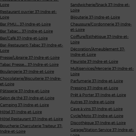
Loire
Sandwicherie/Snack 37-Indre-et-
Loire
Restaurant ouvrier 37-Indre-et-
Loire
Bijouterie 37-Indre-et-Loire
Bar PMU... 37-Indre-et-Loire
Chaussure/Cordonnerie 37-Indre-
et-Loire
Bar Tabac... 37-Indre-et-Loire
Coiffure/Esthétique 37-Indre-et-
Bar/Café 37-Indre-et-Loire
Loire
Bar-Restaurant-Tabac 37-Indre-et-
Décoration/Ameublement 37-
Loire
Indre-et-Loire
Presse/Librairie 37-Indre-et-Loire
Fleuriste 37-Indre-et-Loire
Tabac Presse... 37-Indre-et-Loire
Multiservices/Mercerie 37-Indre-et-
Boulangerie 37-Indre-et-Loire
Loire
Chocolaterie/Biscuiterie 37-Indre-
Parfumerie 37-Indre-et-Loire
et-Loire
Pressing 37-Indre-et-Loire
Pâtisserie 37-Indre-et-Loire
Prêt à Porter 37-Indre-et-Loire
Salon de thé 37-Indre-et-Loire
Autres 37-Indre-et-Loire
Camping 37-Indre-et-Loire
Cave à vins 37-Indre-et-Loire
Hôtel 37-Indre-et-Loire
Cycle/Moto 37-Indre-et-Loire
Hôtel Restaurant 37-Indre-et-Loire
Discothèque 37-Indre-et-Loire
Boucherie Charcuterie Traiteur 37-
Garage/Station Service 37-Indre-et-
Indre-et-Loire
Loire