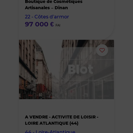
des
Boutique de Cosmétiques
Artisanales – Dinan
favoris
22 - Côtes d’armor
97 000 €
FAI
Ajouter
ou
supprimer
le
bien
A VENDRE - ACTIVITE DE LOISIR -
des
LOIRE ATLANTIQUE (44)
44 - Loire-Atlantique
favoris