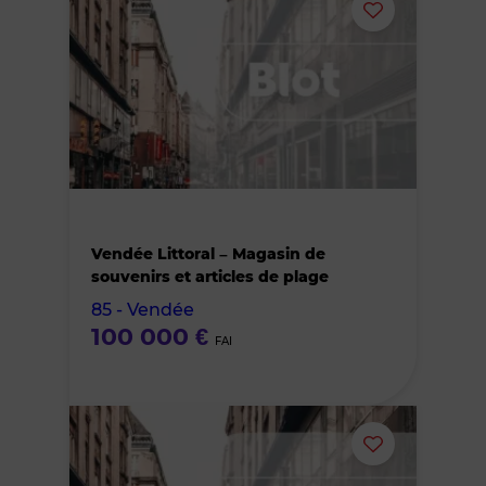
Ajouter
ou
supprimer
le
bien
Vendée Littoral – Magasin de
des
souvenirs et articles de plage
85 - Vendée
favoris
100 000 €
FAI
Ajouter