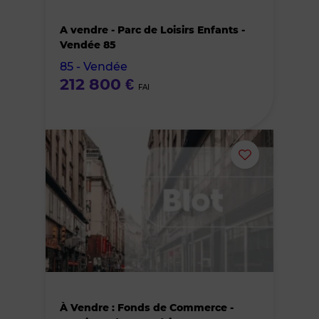
bien
A vendre - Parc de Loisirs Enfants -
des
Vendée 85
85 - Vendée
favoris
212 800 €
FAI
Ajouter
ou
supprimer
le
bien
À Vendre : Fonds de Commerce -