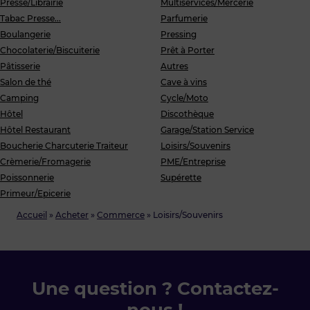
Presse/Librairie
Multiservices/Mercerie
Tabac Presse...
Parfumerie
Boulangerie
Pressing
Chocolaterie/Biscuiterie
Prêt à Porter
Pâtisserie
Autres
Salon de thé
Cave à vins
Camping
Cycle/Moto
Hôtel
Discothèque
Hôtel Restaurant
Garage/Station Service
Boucherie Charcuterie Traiteur
Loisirs/Souvenirs
Crèmerie/Fromagerie
PME/Entreprise
Poissonnerie
Supérette
Primeur/Epicerie
Accueil
»
Acheter
»
Commerce
»
Loisirs/Souvenirs
Une question ? Contactez-