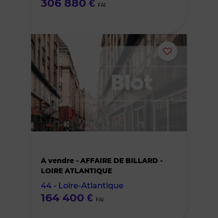
306 880 €
FAI
Ajouter
ou
supprimer
le
bien
A vendre - AFFAIRE DE BILLARD -
des
LOIRE ATLANTIQUE
44 - Loire-Atlantique
favoris
164 400 €
FAI