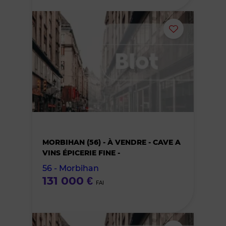
Ajouter
ou
supprimer
le
bien
MORBIHAN (56) - À VENDRE - CAVE A
des
VINS ÉPICERIE FINE -
56 - Morbihan
favoris
131 000 €
FAI