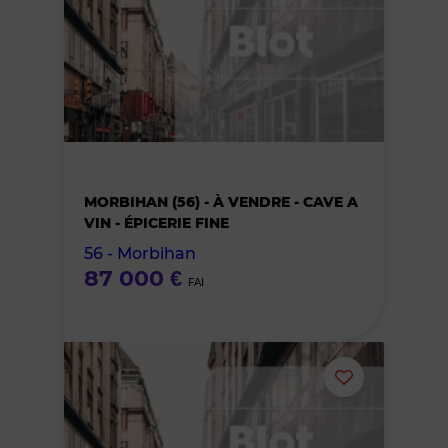
ou
supprimer
le
bien
MORBIHAN (56) - À VENDRE - CAVE A
des
VIN - ÉPICERIE FINE
56 - Morbihan
favoris
87 000 €
FAI
Ajouter
ou