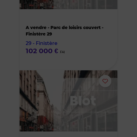
le
bien
A vendre - Parc de loisirs couvert -
des
Finistère 29
29 - Finistère
favoris
102 000 €
FAI
Ajouter
ou
supprimer
le