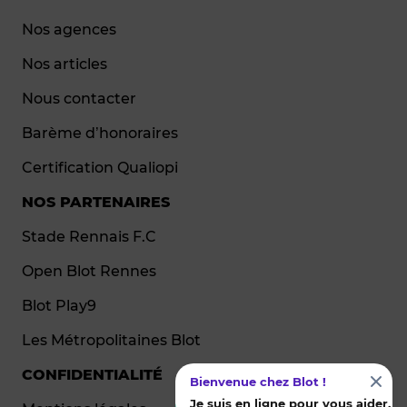
Nos agences
Nos articles
Nous contacter
Barème d’honoraires
Certification Qualiopi
NOS PARTENAIRES
Stade Rennais F.C
Open Blot Rennes
Blot Play9
Les Métropolitaines Blot
CONFIDENTIALITÉ
Bienvenue chez Blot !
Je suis en ligne pour vous aider.