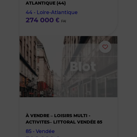
ATLANTIQUE (44)
favoris
44 - Loire-Atlantique
274 000 €
FAI
Ajouter
ou
supprimer
le
bien
À VENDRE – LOISIRS MULTI -
des
ACTIVITES– LITTORAL VENDÉE 85
85 - Vendée
favoris