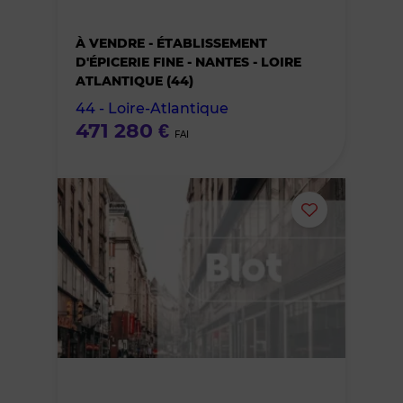
bien
À VENDRE - ÉTABLISSEMENT
des
D'ÉPICERIE FINE - NANTES - LOIRE
ATLANTIQUE (44)
favoris
44 - Loire-Atlantique
471 280 €
FAI
Ajouter
ou
supprimer
le
bien