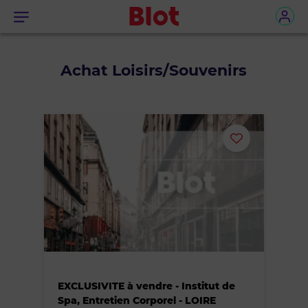
Menu
Achat Loisirs/Souvenirs
Ajouter
ou
supprimer
le
bien
EXCLUSIVITE à vendre - Institut de
des
Spa, Entretien Corporel - LOIRE