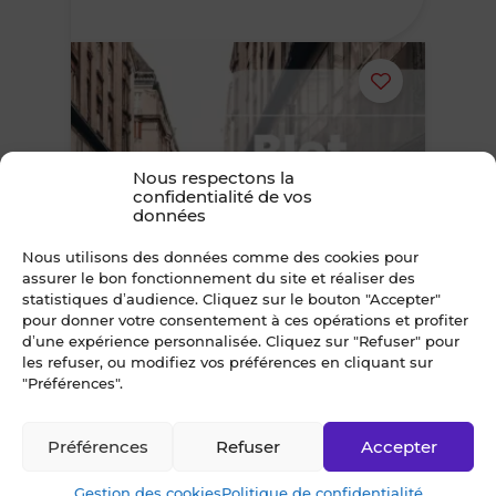
Ajouter
ou
Nous respectons la
supprimer
confidentialité de vos
données
le
Nous utilisons des données comme des cookies pour
assurer le bon fonctionnement du site et réaliser des
bien
statistiques d’audience. Cliquez sur le bouton "Accepter"
pour donner votre consentement à ces opérations et profiter
A VENDRE - AFFAIRE DE LOISIRS
des
d’une expérience personnalisée. Cliquez sur "Refuser" pour
PROCHE LITTORAL - 44
les refuser, ou modifiez vos préférences en cliquant sur
"Préférences".
44 - Loire-Atlantique
favoris
147 960 €
FAI
Préférences
Refuser
Accepter
Gestion des cookies
Politique de confidentialité