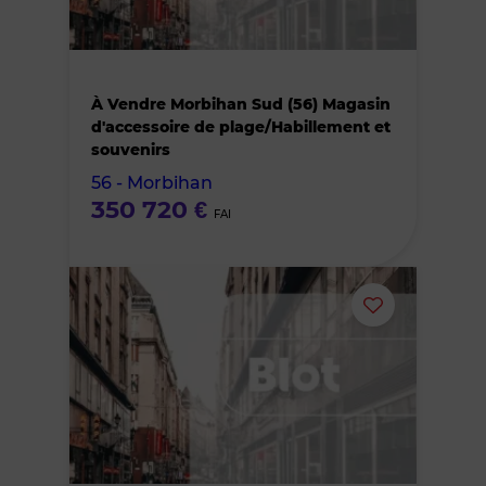
le
bien
À Vendre Morbihan Sud (56) Magasin
des
d'accessoire de plage/Habillement et
souvenirs
favoris
56 - Morbihan
350 720 €
FAI
Ajouter
ou
supprimer
le