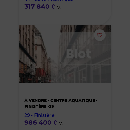
317 840 €
FAI
Ajouter
ou
supprimer
le
bien
À VENDRE - CENTRE AQUATIQUE -
des
FINISTÈRE -29
29 - Finistère
favoris
986 400 €
FAI