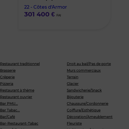
favoris
22 - Côtes d'Armor
301 400 €
FAI
Restaurant traditionnel
Droit au bail/Pas de porte
Brasserie
Murs commerciaux
Crêperie
Terrain
Pizzeria
Glacier
Restaurant à thème
Sandwicherie/Snack
Restaurant ouvrier
Bijouterie
Bar PMU...
Chaussure/Cordonnerie
Bar Tabac...
Coiffure/Esthétique
Bar/Café
Décoration/Ameublement
Bar-Restaurant-Tabac
Fleuriste