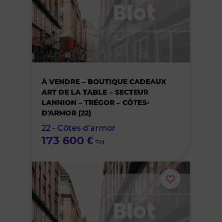
ou
supprimer
le
bien
À VENDRE – BOUTIQUE CADEAUX
ART DE LA TABLE – SECTEUR
des
LANNION – TRÉGOR – CÔTES-
D'ARMOR (22)
favoris
22 - Côtes d’armor
173 600 €
FAI
Ajouter
ou