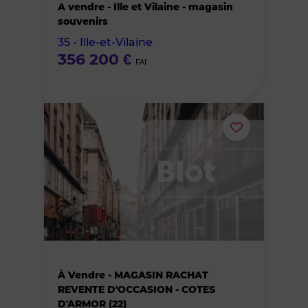
A vendre - Ille et Vilaine - magasin
des
souvenirs
35 - Ille-et-Vilaine
favoris
356 200 €
FAI
Ajouter
ou
supprimer
le
bien
À Vendre - MAGASIN RACHAT
des
REVENTE D'OCCASION - COTES
D'ARMOR (22)