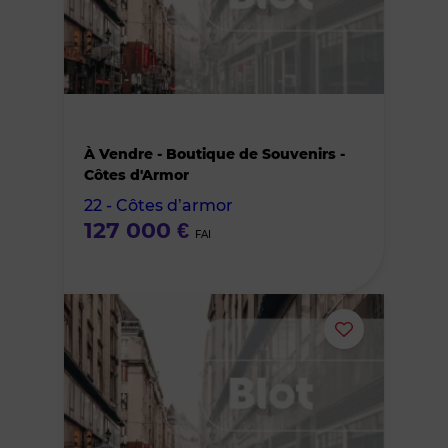
supprimer
le
bien
À Vendre - Boutique de Souvenirs -
des
Côtes d'Armor
22 - Côtes d’armor
favoris
127 000 €
FAI
Ajouter
ou
supprimer