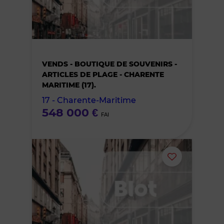
supprimer
le
bien
VENDS - BOUTIQUE DE SOUVENIRS -
des
ARTICLES DE PLAGE - CHARENTE
MARITIME (17).
favoris
17 - Charente-Maritime
548 000 €
FAI
Ajouter
ou
supprimer