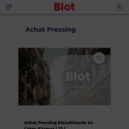
Menu
Achat Pressing
Ajouter
ou
supprimer
le
bien
Achat Pressing blanchisserie en
des
Cotes d'Armor ( 22 )