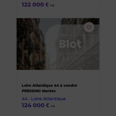
122 000 €
FAI
Ajouter
ou
supprimer
le
bien
Loire Atlantique 44 à vendre
des
PRESSING Nantes
44 - Loire-Atlantique
favoris
124 000 €
FAI