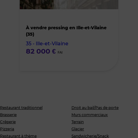
le
bien
À vendre pressing en Ille-et-Vilaine
des
(35)
35 - Ille-et-Vilaine
favoris
82 000 €
FAI
Restaurant traditionnel
Droit au bail/Pas de porte
Brasserie
Murs commerciaux
Crêperie
Terrain
Pizzeria
Glacier
Restaurant à thème
Sandwicherie/Snack