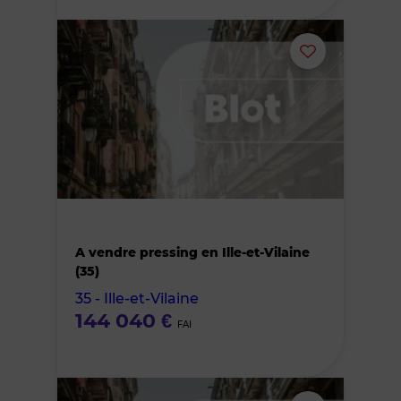
Ajouter
ou
supprimer
le
bien
A vendre pressing en Ille-et-Vilaine
des
(35)
35 - Ille-et-Vilaine
favoris
144 040 €
FAI