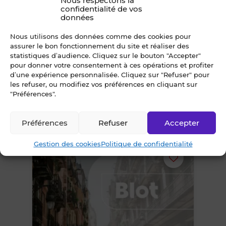
Nous respectons la
supprimer
confidentialité de vos
données
le
Nous utilisons des données comme des cookies pour
assurer le bon fonctionnement du site et réaliser des
bien
statistiques d’audience. Cliquez sur le bouton "Accepter"
pour donner votre consentement à ces opérations et profiter
Achat pressing et ses murs
des
d’une expérience personnalisée. Cliquez sur "Refuser" pour
commerciaux Finistère (29)
les refuser, ou modifiez vos préférences en cliquant sur
"Préférences".
29 - Finistère
favoris
62 000 €
FAI
Préférences
Refuser
Accepter
Gestion des cookies
Politique de confidentialité
Ajouter
ou
supprimer