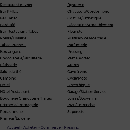
Restaurant ouvrier
Bijouterie
Bar PMU...
Chaussure/Cordonnerie
Bar Tabac...
Coiffure/Esthétique
Bar/Café
Décoration/Ameublement
Bar-Restaurant-Tabac
Fleuriste
Presse/Librairie
Multiservices/Mercerie
Tabac Presse...
Parfumerie
Boulangerie
Pressing
Chocolaterie/Biscuiterie
Prêt à Porter
Pâtisserie
Autres
Salon de thé
Cave à vins
Camping
Cycle/Moto
Hôtel
Discothèque
Hôtel Restaurant
Garage/Station Service
Boucherie Charcuterie Traiteur
Loisirs/Souvenirs
Crèmerie/Fromagerie
PME/Entreprise
Poissonnerie
Supérette
Primeur/Epicerie
Accueil
»
Acheter
»
Commerce
»
Pressing