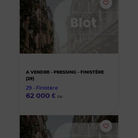
Ajouter
ou
supprimer
le
bien
A VENDRE - PRESSING - FINISTÈRE
des
(29)
29 - Finistère
favoris
62 000 €
FAI
Ajouter