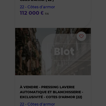
22 - Côtes d’armor
favoris
112 000 €
FAI
Ajouter
ou
supprimer
le
bien
À VENDRE - PRESSING LAVERIE
des
AUTOMATIQUE ET BLANCHISSERIE -
EXCLUSIVITÉ - COTES D'ARMOR (22)
favoris
22 - Côtes d’armor