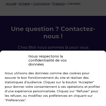
Accueil
»
Acheter
»
Commerce
»
Pressing
»
Calvados
Une question ? Contactez-
nous !
Chez Blot nous sommes là pour vous
accompagner à chaque étape.
Nous respectons la
confidentialité de vos
données
Ecrivez-nous
Nous utilisons des données comme des cookies pour
02 99 79 33 34
assurer le bon fonctionnement du site et réaliser des
statistiques d’audience. Cliquez sur le bouton "Accepter"
pour donner votre consentement à ces opérations et profiter
d’une expérience personnalisée. Cliquez sur "Refuser" pour
les refuser, ou modifiez vos préférences en cliquant sur
"Préférences".