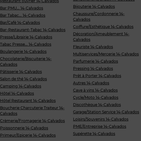
Restaurant ouvrier 14-Calvados
Bijouterie 14-Calvados
Bar PMU... 14-Calvados
Chaussure/Cordonnerie 14-
Bar Tabac... 14-Calvados
Calvados
Bar/Café 14-Calvados
Coiffure/Esthétique 14-Calvados
Bar-Restaurant-Tabac 14-Calvados
Décoration/Ameublement 14-
Presse/Librairie 14-Calvados
Calvados
Tabac Presse... 14-Calvados
Fleuriste 14-Calvados
Boulangerie 14-Calvados
Multiservices/Mercerie 14-Calvados
Chocolaterie/Biscuiterie 14-
Parfumerie 14-Calvados
Calvados
Pressing 14-Calvados
Pâtisserie 14-Calvados
Prêt à Porter 14-Calvados
Salon de thé 14-Calvados
Autres 14-Calvados
Camping 14-Calvados
Cave à vins 14-Calvados
Hôtel 14-Calvados
Cycle/Moto 14-Calvados
Hôtel Restaurant 14-Calvados
Discothèque 14-Calvados
Boucherie Charcuterie Traiteur 14-
Garage/Station Service 14-Calvados
Calvados
Loisirs/Souvenirs 14-Calvados
Crèmerie/Fromagerie 14-Calvados
PME/Entreprise 14-Calvados
Poissonnerie 14-Calvados
Supérette 14-Calvados
Primeur/Epicerie 14-Calvados