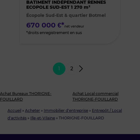
des
BATIMENT INDÉPENDANT RENNES
ECOPOLE SUD-EST 1 270 m²
Écopole Sud-Est & quartier Botmel
favoris
670 000 €*
net vendeur
*droits enregistrement en sus
1
2
Achat Bureaux THORIGNE-
Achat Local commercial
FOUILLARD
THORIGNE-FOUILLARD
Accueil
»
Acheter
»
Immobilier d'entreprise
»
Entrepôt / Local
d’activités
»
Ille-et-Vilaine
»
THORIGNE-FOUILLARD