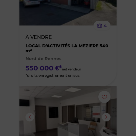
supprimer
le
4
bien
À VENDRE
des
LOCAL D'ACTIVITÉS LA MEZIERE 540
m²
Nord de Rennes
favoris
550 000 €*
net vendeur
*droits enregistrement en sus
Ajouter
ou
supprimer