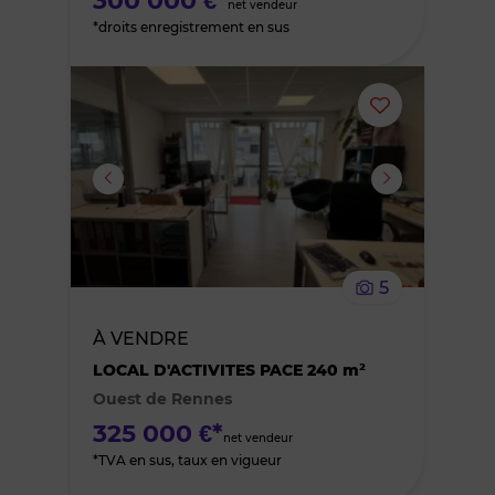
300 000 €*
net vendeur
*droits enregistrement en sus
Ajouter
ou
supprimer
le
5
bien
À VENDRE
des
LOCAL D'ACTIVITES PACE 240 m²
Ouest de Rennes
favoris
325 000 €*
net vendeur
*TVA en sus, taux en vigueur