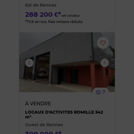
Est de Rennes
favoris
288 200 €*
net vendeur
*TVA en sus, frais notaire réduits
Ajouter
ou
supprimer
le
7
bien
À VENDRE
des
LOCAUX D'ACTIVITES ROMILLE 342
m²
Ouest de Rennes
favoris