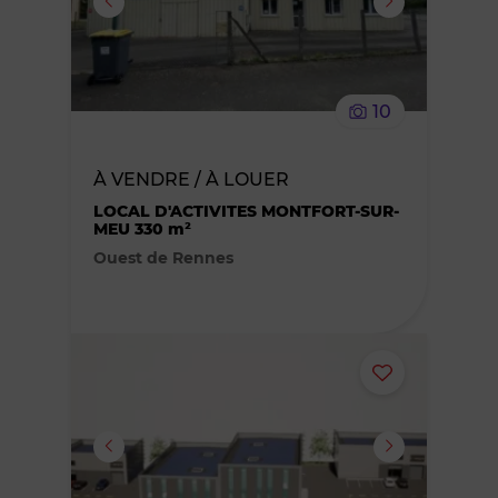
supprimer
le
10
bien
À VENDRE / À LOUER
des
LOCAL D'ACTIVITES MONTFORT-SUR-
MEU 330 m²
favoris
Ouest de Rennes
Ajouter
ou
supprimer