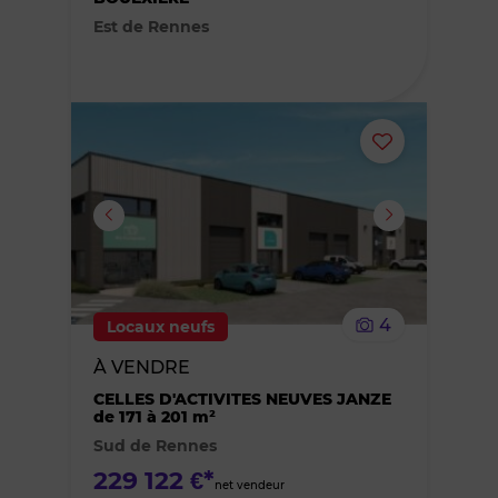
favoris
Est de Rennes
Ajouter
ou
supprimer
le
4
Locaux neufs
bien
À VENDRE
des
CELLES D'ACTIVITES NEUVES JANZE
de 171 à 201 m²
Sud de Rennes
favoris
229 122 €*
net vendeur