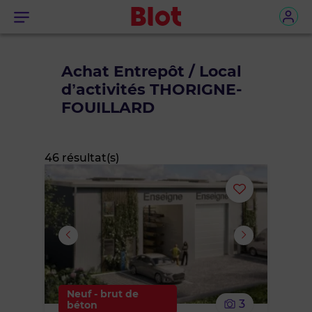
Menu
Achat Entrepôt / Local
d’activités THORIGNE-
FOUILLARD
46 résultat(s)
Ajouter
ou
supprimer
le
Neuf - brut de
3
béton