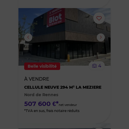
Ajouter
ou
supprimer
le
4
Belle visibilité
bien
À VENDRE
des
CELLULE NEUVE 294 M² LA MEZIERE
Nord de Rennes
favoris
507 600 €*
net vendeur
*TVA en sus, frais notaire réduits