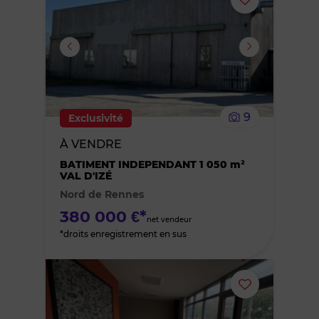
Ajouter
ou
supprimer
le
9
Exclusivité
bien
À VENDRE
des
BATIMENT INDEPENDANT 1 050 m²
VAL D'IZÉ
Nord de Rennes
favoris
380 000 €*
net vendeur
*droits enregistrement en sus
Ajouter
ou