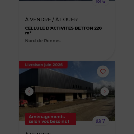
6
bien
À VENDRE / À LOUER
des
CELLULE D'ACTIVITES BETTON 228
m²
favoris
Nord de Rennes
Ajouter
ou
supprimer
le
Aménagements
7
selon vos besoins !
bien