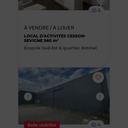
le
5
bien
À VENDRE / À LOUER
des
LOCAL D'ACTIVITES CESSON-
SEVIGNE 560 m²
favoris
Écopole Sud-Est & quartier Botmel
Ajouter
ou
supprimer
le
4
Belle visibilité