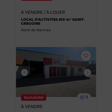
bien
À VENDRE / À LOUER
des
LOCAL D'ACTIVITES 610 m² SAINT-
GREGOIRE
favoris
Nord de Rennes
Ajouter
ou
supprimer
le
9
Exclusivité
bien
À VENDRE