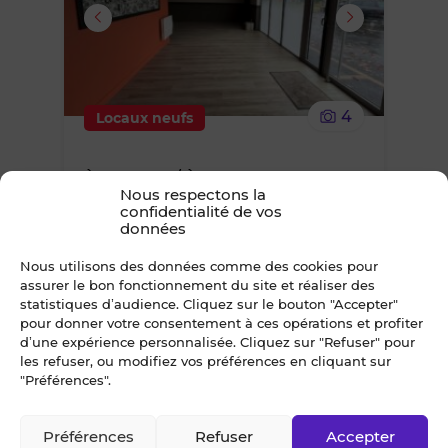
supprimer
le
4
Locaux neufs
bien
À VENDRE / À LOUER
des
Nous respectons la
CELLULE D'ACTIVITÉS 270 m²
confidentialité de vos
RENNES
favoris
données
Écopole Sud-Est & quartier Botmel
Nous utilisons des données comme des cookies pour
assurer le bon fonctionnement du site et réaliser des
statistiques d’audience. Cliquez sur le bouton "Accepter"
pour donner votre consentement à ces opérations et profiter
d’une expérience personnalisée. Cliquez sur "Refuser" pour
Ajouter
les refuser, ou modifiez vos préférences en cliquant sur
"Préférences".
ou
Préférences
Refuser
Accepter
supprimer