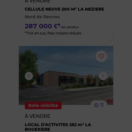
À VENDRE
des
CELLULE NEUVE 200 M² LA MEZIERE
Nord de Rennes
favoris
287 000 €*
net vendeur
*TVA en sus, frais notaire réduits
Ajouter
ou
supprimer
le
11
Belle visibilité
bien
À VENDRE
des
LOCAL D'ACTIVITES 262 m² LA
BOUEXIERE