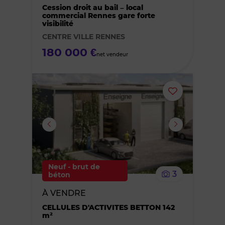
des
Cession droit au bail – local
commercial Rennes gare forte
visibilité
favoris
CENTRE VILLE RENNES
180 000 €
net vendeur
Ajouter
ou
supprimer
le
Neuf - brut de
3
béton
bien
À VENDRE
des
CELLULES D'ACTIVITES BETTON 142
m²