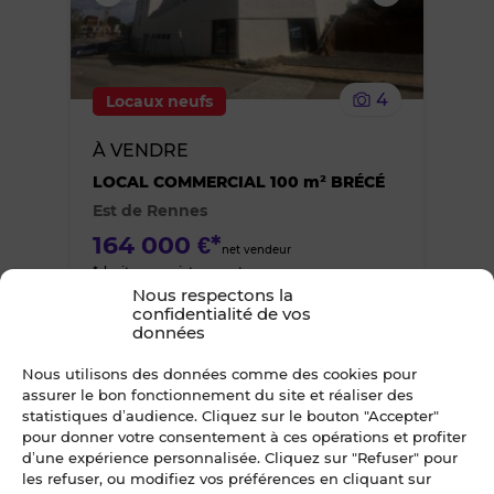
supprimer
le
4
Locaux neufs
bien
À VENDRE
des
LOCAL COMMERCIAL 100 m² BRÉCÉ
Est de Rennes
favoris
164 000 €*
net vendeur
*droits enregistrement en sus
Nous respectons la
confidentialité de vos
données
Ajouter
Nous utilisons des données comme des cookies pour
assurer le bon fonctionnement du site et réaliser des
ou
statistiques d’audience. Cliquez sur le bouton "Accepter"
pour donner votre consentement à ces opérations et profiter
d’une expérience personnalisée. Cliquez sur "Refuser" pour
supprimer
les refuser, ou modifiez vos préférences en cliquant sur