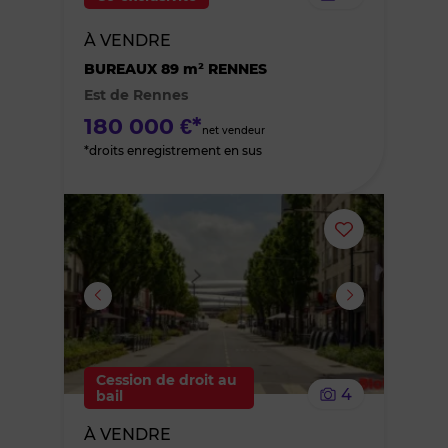
bien
À VENDRE
des
BUREAUX 89 m² RENNES
Est de Rennes
favoris
180 000 €*
net vendeur
*droits enregistrement en sus
Ajouter
ou
supprimer
le
Cession de droit au
4
bail
bien
À VENDRE