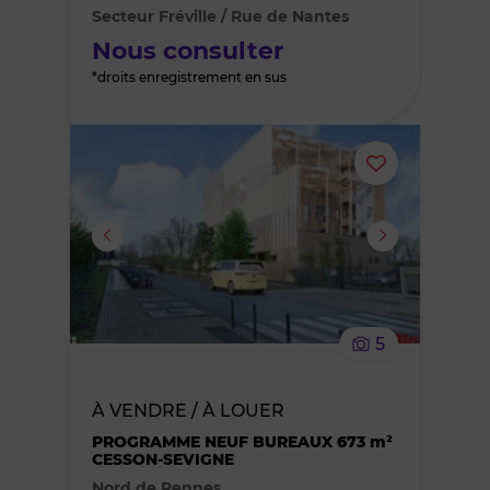
Secteur Fréville / Rue de Nantes
favoris
Nous consulter
*droits enregistrement en sus
Ajouter
ou
supprimer
le
5
bien
À VENDRE / À LOUER
des
PROGRAMME NEUF BUREAUX 673 m²
CESSON-SEVIGNE
favoris
Nord de Rennes