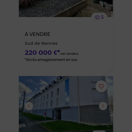
le
5
bien
À VENDRE
des
Sud de Rennes
favoris
220 000 €*
net vendeur
*droits enregistrement en sus
Ajouter
ou
supprimer
le