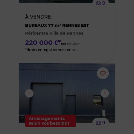
9
bien
À VENDRE
des
BUREAUX 77 m² RENNES EST
Péricentre Ville de Rennes
favoris
220 000 €*
net vendeur
*droits enregistrement en sus
Ajouter
ou
supprimer
le
Aménagements
9
selon vos besoins !
bien