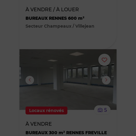
des
À VENDRE / À LOUER
BUREAUX RENNES 600 m²
favoris
Secteur Champeaux / Villejean
Ajouter
ou
supprimer
le
5
Locaux rénovés
bien
À VENDRE
des
BUREAUX 300 m² RENNES FREVILLE