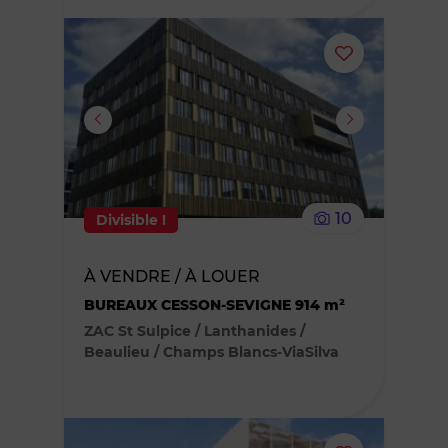
Ajouter
ou
supprimer
le
10
Divisible !
bien
À VENDRE / À LOUER
des
BUREAUX CESSON-SEVIGNE 914 m²
favoris
ZAC St Sulpice / Lanthanides /
Beaulieu / Champs Blancs-ViaSilva