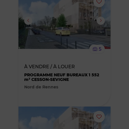
Ajouter
ou
supprimer
le
5
bien
À VENDRE / À LOUER
des
PROGRAMME NEUF BUREAUX 1 552
m² CESSON-SEVIGNE
favoris
Nord de Rennes
Ajouter