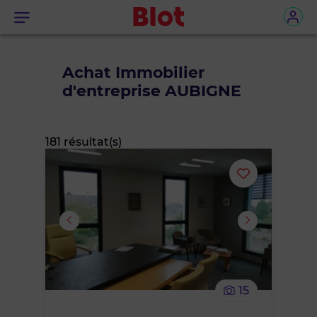
Menu
Achat Immobilier
d'entreprise AUBIGNE
181 résultat(s)
Ajouter
ou
supprimer
le
15
bien