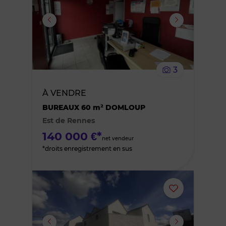
ou
supprimer
le
3
bien
À VENDRE
des
BUREAUX 60 m² DOMLOUP
Est de Rennes
favoris
140 000 €*
net vendeur
*droits enregistrement en sus
Ajouter
ou