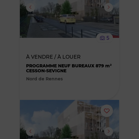
ou
supprimer
le
5
bien
À VENDRE / À LOUER
des
PROGRAMME NEUF BUREAUX 879 m²
CESSON-SEVIGNE
favoris
Nord de Rennes
Ajouter
ou