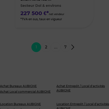
Secteur Dol & environs
favoris
227 500 €*
net vendeur
*TVA en sus, taux en vigueur
1
2
…
7
Achat Bureaux AUBIGNE
Achat Entrepôt / Local d’activités
AUBIGNE
Achat Local commercial AUBIGNE
Location Bureaux AUBIGNE
Location Entrepôt / Local d’activités
AUBIGNE