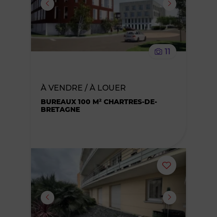
supprimer
le
11
bien
des
À VENDRE / À LOUER
BUREAUX 100 M² CHARTRES-DE-
favoris
BRETAGNE
Ajouter
ou
supprimer