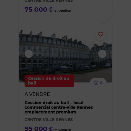
CENTRE VILLE RENNES
75 000 €
net vendeur
Ajouter
ou
supprimer
le
Cession de droit au
4
bail
bien
À VENDRE
des
Cession droit au bail – local
commercial centre-ville Rennes
emplacement premium
favoris
CENTRE VILLE RENNES
95 000 €
net vendeur