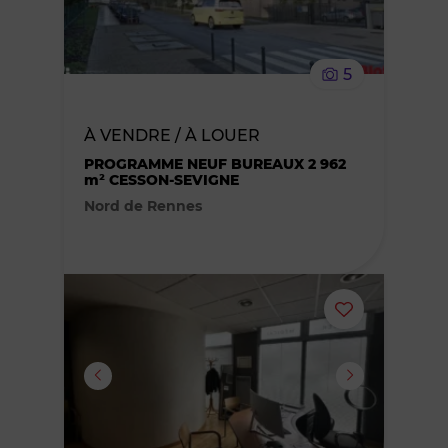
supprimer
le
5
bien
À VENDRE / À LOUER
des
PROGRAMME NEUF BUREAUX 2 962
m² CESSON-SEVIGNE
favoris
Nord de Rennes
Ajouter
ou
supprimer