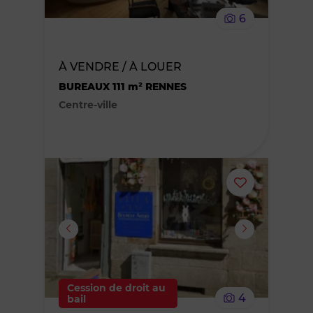
le
6
bien
des
À VENDRE / À LOUER
BUREAUX 111 m² RENNES
favoris
Centre-ville
Ajouter
ou
supprimer
le
Cession de droit au
4
bail
bien