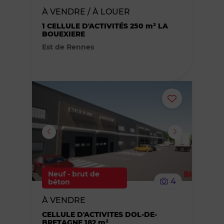
À VENDRE / À LOUER
des
1 CELLULE D'ACTIVITÉS 250 m² LA
BOUEXIERE
favoris
Est de Rennes
Ajouter
ou
supprimer
le
Neuf - brut de
4
béton
bien
À VENDRE
des
CELLULE D'ACTIVITES DOL-DE-
BRETAGNE 182 m²