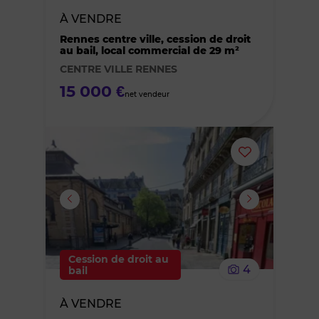
À VENDRE
des
Rennes centre ville, cession de droit
au bail, local commercial de 29 m²
favoris
CENTRE VILLE RENNES
15 000 €
net vendeur
Ajouter
ou
supprimer
le
Cession de droit au
4
bail
bien
À VENDRE
des