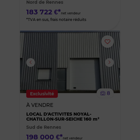
Nord de Rennes
favoris
183 722 €*
net vendeur
*TVA en sus, frais notaire réduits
Ajouter
ou
supprimer
le
8
Exclusivité
bien
À VENDRE
des
LOCAL D'ACTIVITES NOYAL-
CHATILLON-SUR-SEICHE 160 m²
Sud de Rennes
favoris
198 000 €*
net vendeur