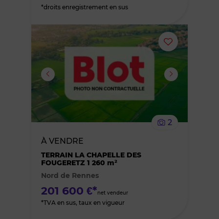
*droits enregistrement en sus
Ajouter
ou
supprimer
le
2
bien
À VENDRE
des
TERRAIN LA CHAPELLE DES
FOUGERETZ 1 260 m²
Nord de Rennes
favoris
201 600 €*
net vendeur
*TVA en sus, taux en vigueur