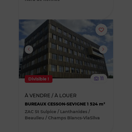
Ajouter
ou
supprimer
le
11
Divisible !
bien
À VENDRE / À LOUER
des
BUREAUX CESSON-SEVIGNE 1 524 m²
favoris
ZAC St Sulpice / Lanthanides /
Beaulieu / Champs Blancs-ViaSilva