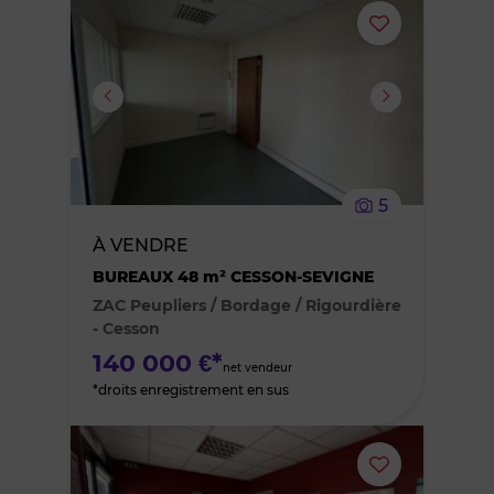
Ajouter
ou
supprimer
le
5
bien
À VENDRE
BUREAUX 48 m² CESSON-SEVIGNE
des
ZAC Peupliers / Bordage / Rigourdière
favoris
- Cesson
140 000 €*
net vendeur
*droits enregistrement en sus
Ajouter