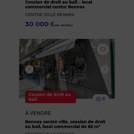
Cession de droit au bail – local
commercial centre Rennes
favoris
CENTRE VILLE RENNES
30 000 €
net vendeur
Ajouter
ou
supprimer
le
Cession de droit au
6
bail
bien
À VENDRE
des
Rennes centre ville, cession de droit
au bail, local commercial de 82 m²
favoris