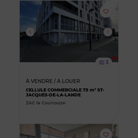
Ajouter
ou
supprimer
le
3
bien
À VENDRE / À LOUER
des
CELLULE COMMERCIALE 75 m² ST-
JACQUES-DE-LA-LANDE
favoris
ZAC la Courrouze
Ajouter