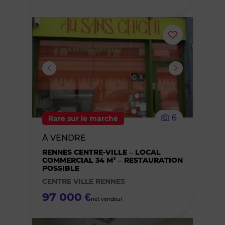
Ajouter
ou
supprimer
le
6
Rare sur le marché
bien
À VENDRE
des
RENNES CENTRE-VILLE – LOCAL
COMMERCIAL 34 M² – RESTAURATION
POSSIBLE
favoris
CENTRE VILLE RENNES
97 000 €
net vendeur