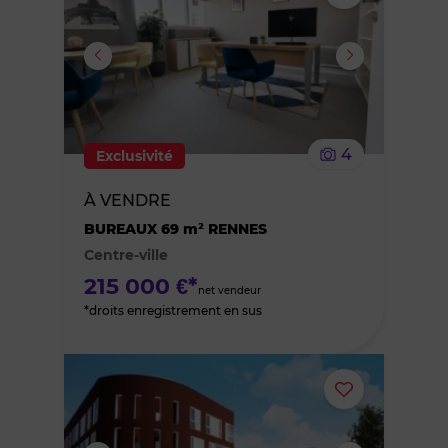
ou
supprimer
le
4
Exclusivité
bien
À VENDRE
des
BUREAUX 69 m² RENNES
Centre-ville
favoris
215 000 €*
net vendeur
*droits enregistrement en sus
Ajouter
ou