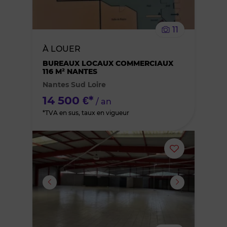
le
11
bien
À LOUER
des
BUREAUX LOCAUX COMMERCIAUX
116 M² NANTES
Nantes Sud Loire
favoris
14 500 €*
/ an
*TVA en sus, taux en vigueur
Ajouter
ou
supprimer
le