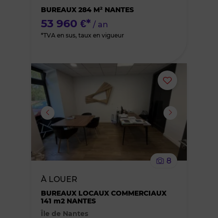
BUREAUX 284 M² NANTES
favoris
53 960 €*
/ an
*TVA en sus, taux en vigueur
Ajouter
ou
supprimer
le
8
bien
À LOUER
des
BUREAUX LOCAUX COMMERCIAUX
141 m2 NANTES
Île de Nantes
favoris