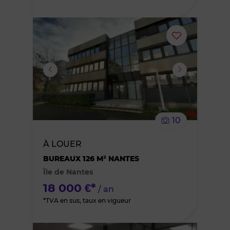
Ajouter
ou
supprimer
le
10
bien
À LOUER
des
BUREAUX 126 M² NANTES
Île de Nantes
favoris
18 000 €*
/ an
*TVA en sus, taux en vigueur