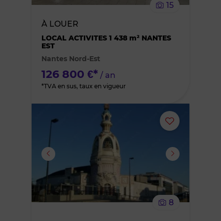
15
bien
À LOUER
des
LOCAL ACTIVITES 1 438 m² NANTES
EST
Nantes Nord-Est
favoris
126 800 €*
/ an
*TVA en sus, taux en vigueur
Ajouter
ou
supprimer
le
8
bien