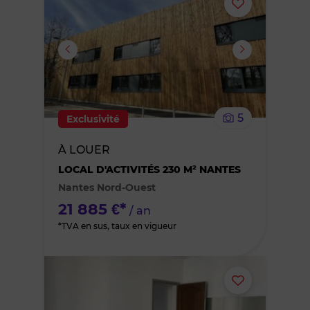
Ajouter
ou
supprimer
le
5
Exclusivité
bien
À LOUER
des
LOCAL D'ACTIVITÉS 230 M² NANTES
Nantes Nord-Ouest
favoris
21 885 €*
/ an
*TVA en sus, taux en vigueur
Ajouter