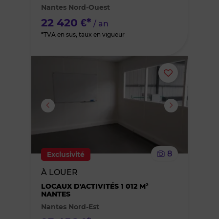
Nantes Nord-Ouest
favoris
22 420 €*
/ an
*TVA en sus, taux en vigueur
Ajouter
ou
supprimer
le
8
Exclusivité
bien
À LOUER
des
LOCAUX D'ACTIVITÉS 1 012 M²
NANTES
Nantes Nord-Est
favoris