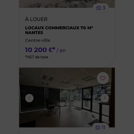
le
3
bien
À LOUER
des
LOCAUX COMMERCIAUX 70 M²
NANTES
Centre-ville
favoris
10 200 €*
/ an
*NET de taxe
Ajouter
ou
supprimer
le
11
bien