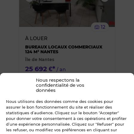
supprimer
le
12
bien
À LOUER
des
BUREAUX LOCAUX COMMERCIAUX
124 M² NANTES
Île de Nantes
favoris
25 692 €*
/ an
*TVA en sus, taux en vigueur
Nous respectons la
confidentialité de vos
données
Ajouter
Nous utilisons des données comme des cookies pour
assurer le bon fonctionnement du site et réaliser des
ou
statistiques d’audience. Cliquez sur le bouton "Accepter"
pour donner votre consentement à ces opérations et profiter
d’une expérience personnalisée. Cliquez sur "Refuser" pour
supprimer
les refuser, ou modifiez vos préférences en cliquant sur