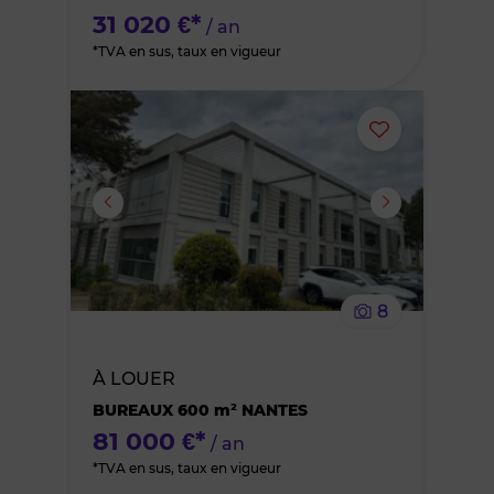
31 020 €*
/ an
*TVA en sus, taux en vigueur
Ajouter
ou
supprimer
le
8
bien
À LOUER
des
BUREAUX 600 m² NANTES
favoris
81 000 €*
/ an
*TVA en sus, taux en vigueur