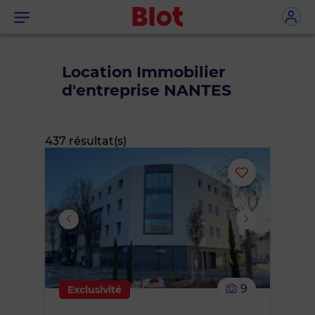
Menu
Location Immobilier
d'entreprise NANTES
437 résultat(s)
Ajouter
ou
supprimer
le
9
Exclusivité
bien