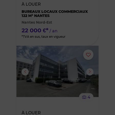
À LOUER
des
BUREAUX LOCAUX COMMERCIAUX
122 M² NANTES
Nantes Nord-Est
favoris
22 000 €*
/ an
*TVA en sus, taux en vigueur
Ajouter
ou
supprimer
le
4
bien
À LOUER
des