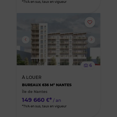
*TVA en sus, taux en vigueur
Ajouter
ou
supprimer
le
6
bien
À LOUER
des
BUREAUX 636 M² NANTES
Île de Nantes
favoris
149 660 €*
/ an
*TVA en sus, taux en vigueur