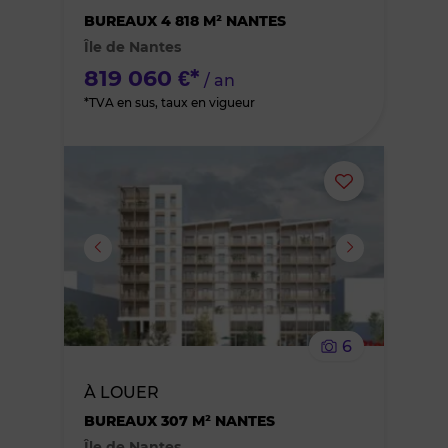
des
BUREAUX 4 818 M² NANTES
Île de Nantes
favoris
819 060 €*
/ an
*TVA en sus, taux en vigueur
Ajouter
ou
supprimer
le
6
bien
À LOUER
des
BUREAUX 307 M² NANTES
Île de Nantes