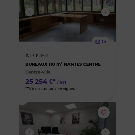
ou
supprimer
le
13
bien
À LOUER
des
BUREAUX 110 m² NANTES CENTRE
Centre-ville
favoris
25 254 €*
/ an
*TVA en sus, taux en vigueur
Ajouter
ou