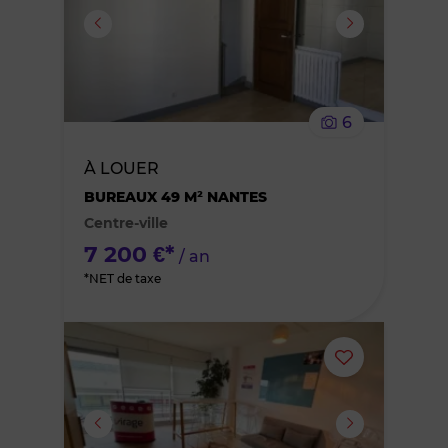
ou
supprimer
le
6
bien
À LOUER
des
BUREAUX 49 M² NANTES
Centre-ville
favoris
7 200 €*
/ an
*NET de taxe
Ajouter
ou