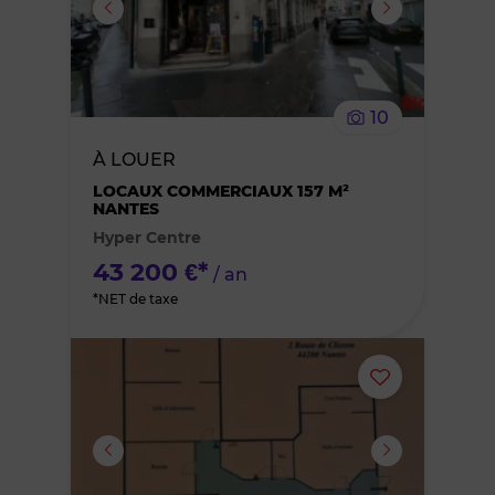
supprimer
le
10
bien
À LOUER
des
LOCAUX COMMERCIAUX 157 M²
NANTES
Hyper Centre
favoris
43 200 €*
/ an
*NET de taxe
Ajouter
ou
supprimer