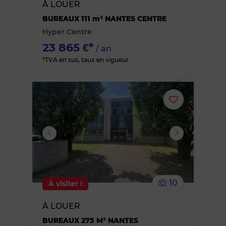
À LOUER
des
BUREAUX 111 m² NANTES CENTRE
Hyper Centre
favoris
23 865 €*
/ an
*TVA en sus, taux en vigueur
Ajouter
ou
supprimer
le
10
À visiter !
bien
À LOUER
des
BUREAUX 275 M² NANTES