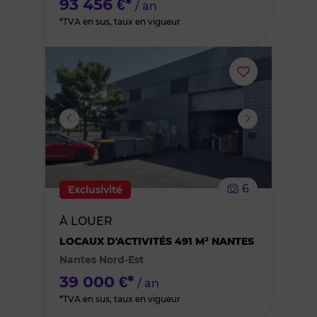
93 456 €*
/ an
*TVA en sus, taux en vigueur
Ajouter
ou
supprimer
le
6
Exclusivité
bien
À LOUER
des
LOCAUX D'ACTIVITÉS 491 M² NANTES
Nantes Nord-Est
favoris
39 000 €*
/ an
*TVA en sus, taux en vigueur