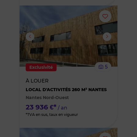
Ajouter
ou
supprimer
le
5
Exclusivité
bien
À LOUER
des
LOCAL D'ACTIVITÉS 260 M² NANTES
Nantes Nord-Ouest
favoris
23 936 €*
/ an
*TVA en sus, taux en vigueur