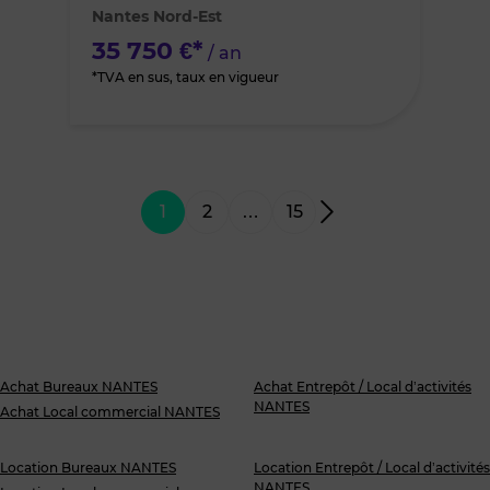
Nantes Nord-Est
favoris
35 750 €*
/ an
*TVA en sus, taux en vigueur
1
2
…
15
Achat Bureaux NANTES
Achat Entrepôt / Local d’activités
NANTES
Achat Local commercial NANTES
Location Bureaux NANTES
Location Entrepôt / Local d’activités
NANTES