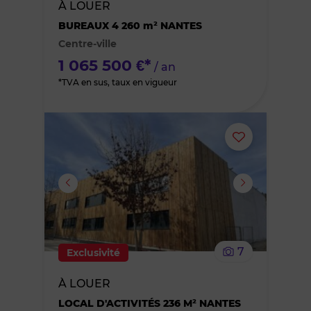
À LOUER
des
BUREAUX 4 260 m² NANTES
Centre-ville
favoris
1 065 500 €*
/ an
*TVA en sus, taux en vigueur
Ajouter
ou
supprimer
le
7
Exclusivité
bien
À LOUER
des
LOCAL D'ACTIVITÉS 236 M² NANTES