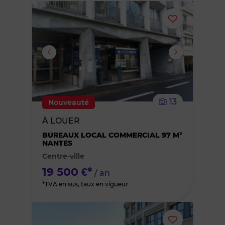
Ajouter
ou
supprimer
le
13
Nouveauté
bien
À LOUER
des
BUREAUX LOCAL COMMERCIAL 97 M²
NANTES
Centre-ville
favoris
19 500 €*
/ an
*TVA en sus, taux en vigueur
Ajouter