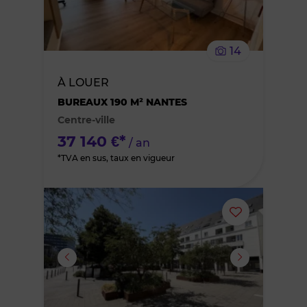
supprimer
le
14
bien
À LOUER
des
BUREAUX 190 M² NANTES
Centre-ville
favoris
37 140 €*
/ an
*TVA en sus, taux en vigueur
Ajouter
ou
supprimer