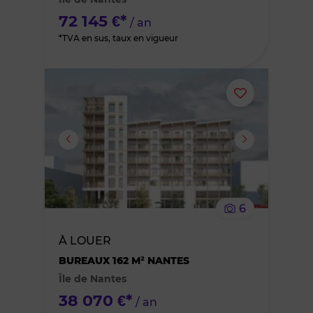
favoris
72 145 €*
/ an
*TVA en sus, taux en vigueur
Ajouter
ou
supprimer
le
6
bien
À LOUER
des
BUREAUX 162 M² NANTES
Île de Nantes
favoris
38 070 €*
/ an