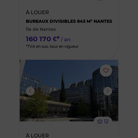
bien
À LOUER
des
BUREAUX DIVISIBLES 843 M² NANTES
Île de Nantes
favoris
160 170 €*
/ an
*TVA en sus, taux en vigueur
Ajouter
ou
supprimer
le
12
bien
À LOUER