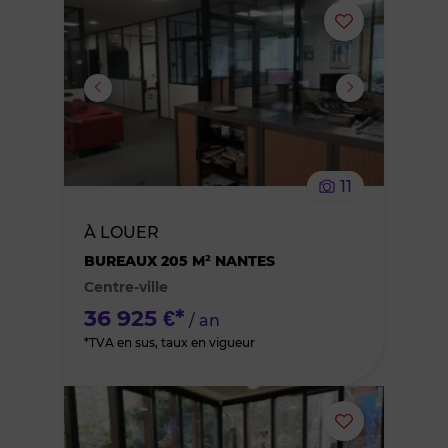
Ajouter
ou
supprimer
le
11
bien
À LOUER
des
BUREAUX 205 M² NANTES
Centre-ville
favoris
36 925 €*
/ an
*TVA en sus, taux en vigueur
Ajouter