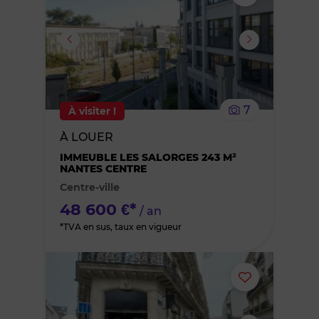
ou
supprimer
le
7
À visiter !
bien
À LOUER
des
IMMEUBLE LES SALORGES 243 M²
NANTES CENTRE
Centre-ville
favoris
48 600 €*
/ an
*TVA en sus, taux en vigueur
Ajouter
ou