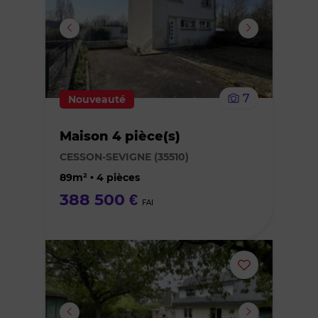
ou
supprimer
le
7
Nouveauté
bien
Maison 4 pièce(s)
des
CESSON-SEVIGNE (35510)
favoris
89m² • 4 pièces
388 500 €
FAI
Ajouter
ou