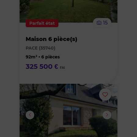
supprimer
le
15
Parfait état
bien
Maison 6 pièce(s)
des
PACE (35740)
favoris
92m² • 6 pièces
325 500 €
FAI
Ajouter
ou
supprimer