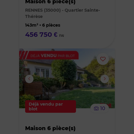
Maison 6 pièce(s)
des
RENNES (35000) - Quartier Sainte-
Thérèse
favoris
143m² • 6 pièces
456 750 €
FAI
Ajouter
ou
supprimer
le
Déjà vendu par
10
blot
bien
Maison 6 pièce(s)
des