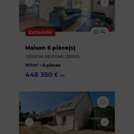
supprimer
le
14
Exclusivité
bien
Maison 6 pièce(s)
des
CESSON-SEVIGNE (35510)
favoris
107m² • 6 pièces
448 350 €
FAI
Ajouter
ou
supprimer