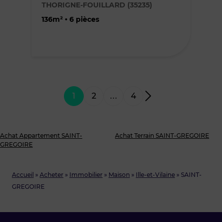
THORIGNE-FOUILLARD (35235)
favoris
136m² • 6 pièces
1
2
…
4
Achat Appartement SAINT-
Achat Terrain SAINT-GREGOIRE
GREGOIRE
Accueil
»
Acheter
»
Immobilier
»
Maison
»
Ille-et-Vilaine
»
SAINT-
GREGOIRE