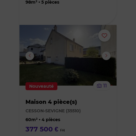
98m² • 5 pièces
Ajouter
ou
supprimer
le
11
Nouveauté
bien
Maison 4 pièce(s)
des
CESSON-SEVIGNE (35510)
favoris
60m² • 4 pièces
377 500 €
FAI