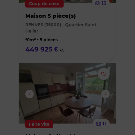
13
Coup de cœur
bien
Maison 5 pièce(s)
des
RENNES (35000) - Quartier Saint-
Helier
favoris
91m² • 5 pièces
449 925 €
FAI
Ajouter
ou
supprimer
le
11
Faire vite
bien