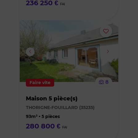
236 250 €
FAI
Ajouter
ou
supprimer
le
8
Faire vite
bien
Maison 5 pièce(s)
des
THORIGNE-FOUILLARD (35235)
favoris
93m² • 5 pièces
280 800 €
FAI