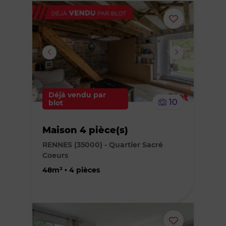
Ajouter
ou
supprimer
le
Déjà vendu par
10
blot
bien
Maison 4 pièce(s)
des
RENNES (35000) - Quartier Sacré
Coeurs
favoris
48m² • 4 pièces
Ajouter