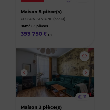
bien
virtuelle
Maison 5 pièce(s)
des
CESSON-SEVIGNE (35510)
favoris
86m² • 5 pièces
393 750 €
FAI
Ajouter
ou
supprimer
le
11
bien
Maison 3 pièce(s)