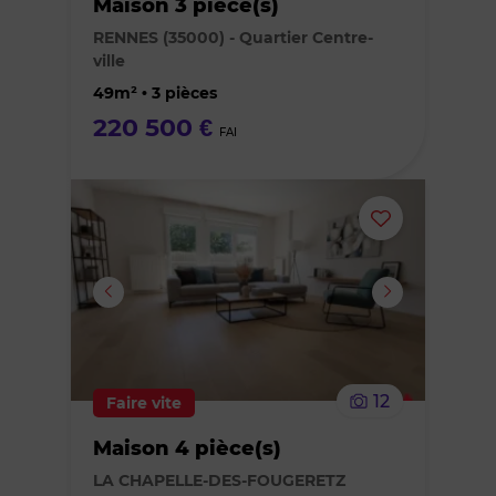
Maison 3 pièce(s)
des
RENNES (35000) - Quartier Centre-
ville
favoris
49m² • 3 pièces
220 500 €
FAI
Ajouter
ou
supprimer
le
12
Faire vite
bien
Maison 4 pièce(s)
des
LA CHAPELLE-DES-FOUGERETZ