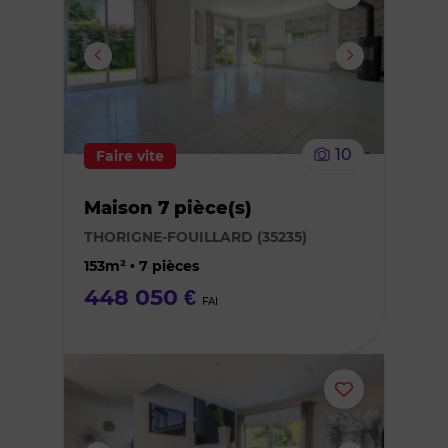
ou
supprimer
le
10
Faire vite
bien
Maison 7 pièce(s)
des
THORIGNE-FOUILLARD (35235)
favoris
153m² • 7 pièces
448 050 €
FAI
Ajouter
ou