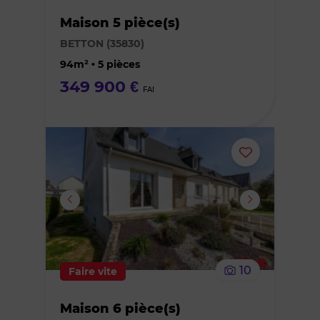
Maison 5 pièce(s)
des
BETTON (35830)
favoris
94m² • 5 pièces
349 900 €
FAI
Ajouter
ou
supprimer
le
10
Faire vite
bien
Maison 6 pièce(s)
des