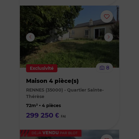
Ajouter
ou
supprimer
le
8
Exclusivité
bien
Maison 4 pièce(s)
des
RENNES (35000) - Quartier Sainte-
Thérèse
favoris
72m² • 4 pièces
299 250 €
FAI