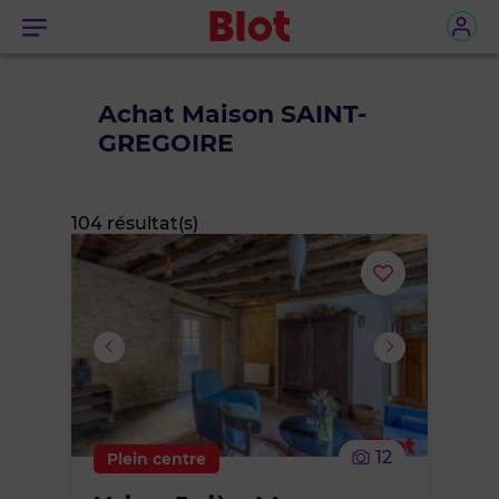
Menu
Achat Maison SAINT-
GREGOIRE
104 résultat(s)
Ajouter
ou
supprimer
le
12
Plein centre
bien