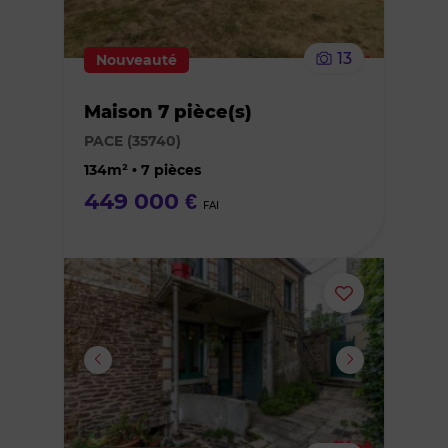
le
13
Nouveauté
bien
Maison 7 pièce(s)
des
PACE (35740)
favoris
134m² • 7 pièces
449 000 €
FAI
Ajouter
ou
supprimer
le