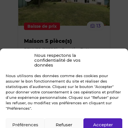
supprimer
le
13
Baisse de prix
bien
Maison 5 pièce(s)
des
RENNES (35700) - Quartier Patton
Nous respectons la
favoris
113m² • 5 pièces
confidentialité de vos
données
388 500 €
FAI
Nous utilisons des données comme des cookies pour
assurer le bon fonctionnement du site et réaliser des
statistiques d’audience. Cliquez sur le bouton "Accepter"
pour donner votre consentement à ces opérations et profiter
Ajouter
d’une expérience personnalisée. Cliquez sur "Refuser" pour
les refuser, ou modifiez vos préférences en cliquant sur
ou
"Préférences".
supprimer
Préférences
Refuser
Accepter