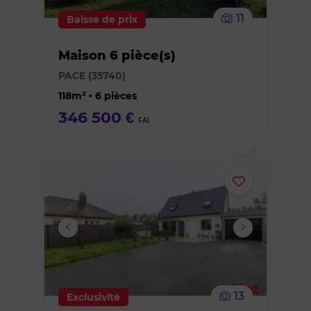
le
11
Baisse de prix
bien
Maison 6 pièce(s)
des
PACE (35740)
favoris
118m² • 6 pièces
346 500 €
FAI
Ajouter
ou
supprimer
le
13
Exclusivité
bien