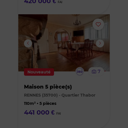
420 000 €
FAI
Ajouter
ou
supprimer
le
Visite
7
Nouveauté
bien
virtuelle
Maison 5 pièce(s)
des
RENNES (35700) - Quartier Thabor
favoris
110m² • 5 pièces
441 000 €
FAI