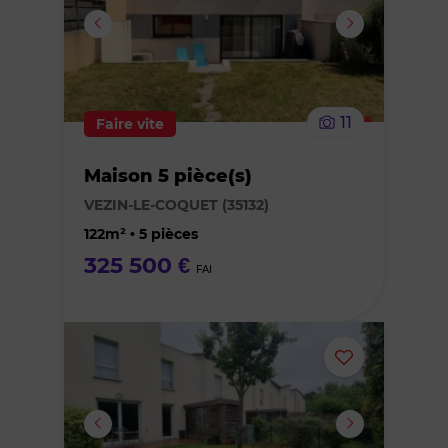
ou
supprimer
le
11
Faire vite
bien
Maison 5 pièce(s)
des
VEZIN-LE-COQUET (35132)
favoris
122m² • 5 pièces
325 500 €
FAI
Ajouter
ou