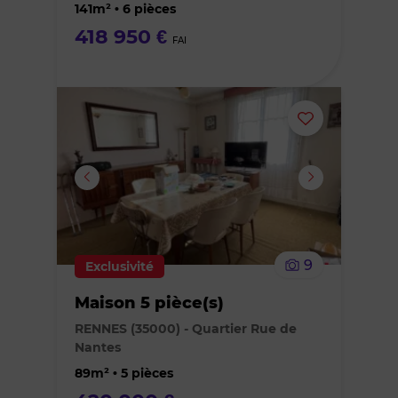
favoris
141m² • 6 pièces
418 950 €
FAI
Ajouter
ou
supprimer
le
9
Exclusivité
bien
Maison 5 pièce(s)
des
RENNES (35000) - Quartier Rue de
Nantes
favoris
89m² • 5 pièces