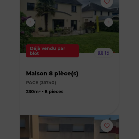
Ajouter
ou
supprimer
le
Déjà vendu par
15
blot
bien
Maison 8 pièce(s)
des
PACE (35740)
favoris
230m² • 8 pièces
Ajouter