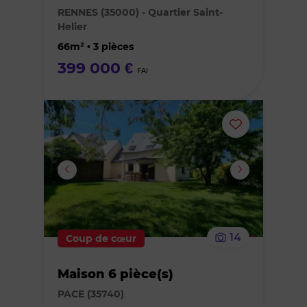
des
RENNES (35000) - Quartier Saint-
Helier
favoris
66m² • 3 pièces
399 000 €
FAI
Ajouter
ou
supprimer
le
14
Coup de cœur
bien
Maison 6 pièce(s)
des
PACE (35740)