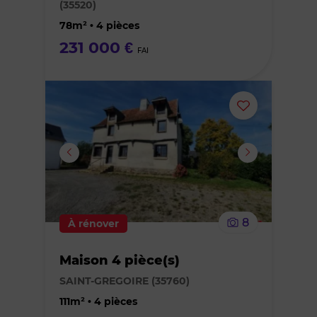
(35520)
favoris
78m² • 4 pièces
231 000 €
FAI
Ajouter
ou
supprimer
le
8
À rénover
bien
Maison 4 pièce(s)
des
SAINT-GREGOIRE (35760)
favoris
111m² • 4 pièces