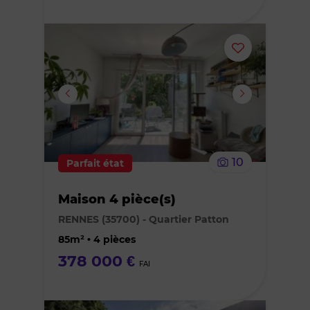
Ajouter
ou
supprimer
le
10
Parfait état
bien
Maison 4 pièce(s)
des
RENNES (35700) - Quartier Patton
favoris
85m² • 4 pièces
378 000 €
FAI