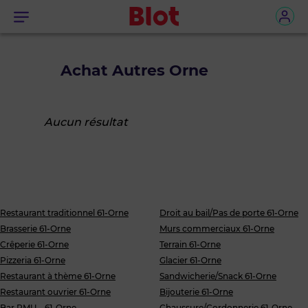
Menu
Achat Autres Orne
Aucun résultat
Restaurant traditionnel 61-Orne
Droit au bail/Pas de porte 61-Orne
Brasserie 61-Orne
Murs commerciaux 61-Orne
Crêperie 61-Orne
Terrain 61-Orne
Pizzeria 61-Orne
Glacier 61-Orne
Restaurant à thème 61-Orne
Sandwicherie/Snack 61-Orne
Restaurant ouvrier 61-Orne
Bijouterie 61-Orne
Bar PMU... 61-Orne
Chaussure/Cordonnerie 61-Orne