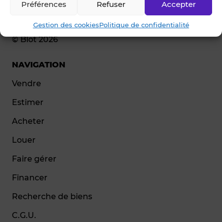
Préférences
Refuser
Accepter
Gestion des cookies
Politique de confidentialité
© Blot 2026
NAVIGATION
Vendre
Estimer
Acheter
Louer
Faire gérer
Financer
Recherche de biens
C.G.U.