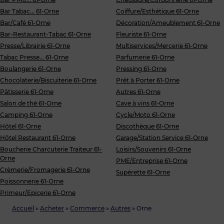
Bar Tabac... 61-Orne
Coiffure/Esthétique 61-Orne
Bar/Café 61-Orne
Décoration/Ameublement 61-Orne
Bar-Restaurant-Tabac 61-Orne
Fleuriste 61-Orne
Presse/Librairie 61-Orne
Multiservices/Mercerie 61-Orne
Tabac Presse... 61-Orne
Parfumerie 61-Orne
Boulangerie 61-Orne
Pressing 61-Orne
Chocolaterie/Biscuiterie 61-Orne
Prêt à Porter 61-Orne
Pâtisserie 61-Orne
Autres 61-Orne
Salon de thé 61-Orne
Cave à vins 61-Orne
Camping 61-Orne
Cycle/Moto 61-Orne
Hôtel 61-Orne
Discothèque 61-Orne
Hôtel Restaurant 61-Orne
Garage/Station Service 61-Orne
Boucherie Charcuterie Traiteur 61-
Loisirs/Souvenirs 61-Orne
Orne
PME/Entreprise 61-Orne
Crèmerie/Fromagerie 61-Orne
Supérette 61-Orne
Poissonnerie 61-Orne
Primeur/Epicerie 61-Orne
Accueil
»
Acheter
»
Commerce
»
Autres
»
Orne