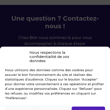
Une question ? Contactez-
nous !
Chez Blot nous sommes là pour vous
accompagner à chaque étape.
Nous respectons la
confidentialité de vos
Ecrivez-nous
données
02 99 79 33 34
Nous utilisons des données comme des cookies pour
assurer le bon fonctionnement du site et réaliser des
statistiques d’audience. Cliquez sur le bouton "Accepter"
pour donner votre consentement à ces opérations et profiter
d’une expérience personnalisée. Cliquez sur "Refuser" pour
les refuser, ou modifiez vos préférences en cliquant sur
"Préférences".