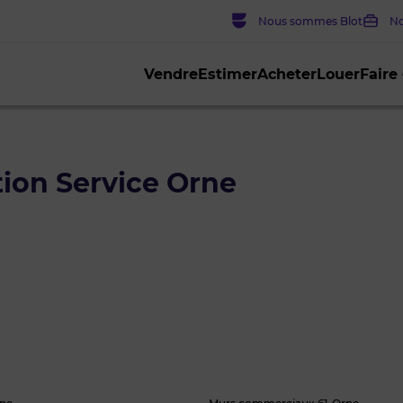
Nous sommes Blot
No
Vendre
Estimer
Acheter
Louer
Faire
ion Service Orne