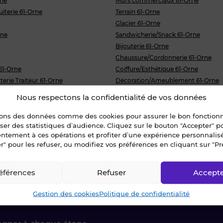
rne
Murs commerciaux 61-Orne
uiterie 61-Orne
Terrain 61-Orne
Glacier 61-Orne
rne
Sandwicherie/Snack 61-Orne
Bijouterie 61-Orne
Chaussure/Cordonnerie 61-Orne
61-Orne
Coiffure/Esthétique 61-Orne
erie Traiteur 61-Orne
Décoration/Ameublement 61-Orne
rie 61-Orne
Fleuriste 61-Orne
Nous respectons la confidentialité de vos données
rne
Multiservices/Mercerie 61-Orne
61-Orne
Parfumerie 61-Orne
sons des données comme des cookies pour assurer le bon fonctio
liser des statistiques d’audience. Cliquez sur le bouton "Accepter" 
de porte 61-Orne
Pressing 61-Orne
entement à ces opérations et profiter d’une expérience personnalis
r" pour les refuser, ou modifiez vos préférences en cliquant sur "Pr
éférences
Refuser
Accept
ctez-nous !
Gestion des cookies
Politique de confidentialité