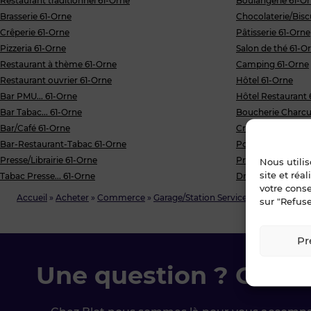
Restaurant traditionnel 61-Orne
Boulangerie 61-O
Brasserie 61-Orne
Chocolaterie/Bisc
Crêperie 61-Orne
Pâtisserie 61-Orne
Pizzeria 61-Orne
Salon de thé 61-O
Restaurant à thème 61-Orne
Camping 61-Orne
Restaurant ouvrier 61-Orne
Hôtel 61-Orne
Bar PMU... 61-Orne
Hôtel Restaurant 
Bar Tabac... 61-Orne
Boucherie Charcut
Bar/Café 61-Orne
Crèmerie/Fromage
Bar-Restaurant-Tabac 61-Orne
Poissonnerie 61-O
Presse/Librairie 61-Orne
Primeur/Epicerie 
Nous utili
site et réa
Tabac Presse... 61-Orne
Droit au bail/Pas 
votre cons
Accueil
»
Acheter
»
Commerce
»
Garage/Station Service
»
Orne
sur "Refuse
Pr
Une question ? Conta