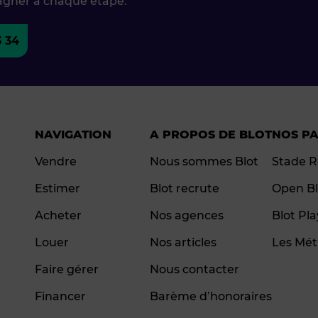
agner à chaque étape.
3 34
NAVIGATION
A PROPOS DE BLOT
NOS P
Vendre
Nous sommes Blot
Stade R
Estimer
Blot recrute
Open Bl
Acheter
Nos agences
Blot Pl
Louer
Nos articles
Les Mét
Faire gérer
Nous contacter
Financer
Barème d’honoraires