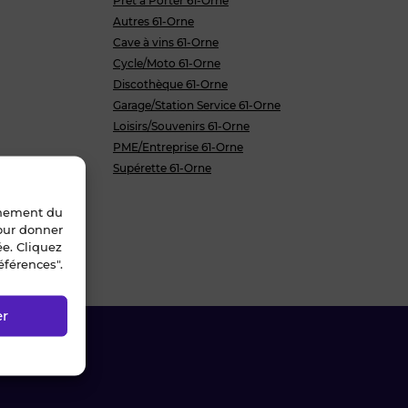
Prêt à Porter 61-Orne
Autres 61-Orne
Cave à vins 61-Orne
Cycle/Moto 61-Orne
Discothèque 61-Orne
Garage/Station Service 61-Orne
Loisirs/Souvenirs 61-Orne
PME/Entreprise 61-Orne
Supérette 61-Orne
nnement du
pour donner
ée. Cliquez
éférences".
er