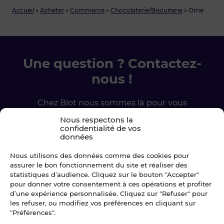
Accueil
»
Acheter
»
Commerce
»
Chocolaterie/Biscuiterie
»
Orne
Une question ? Contactez-
nous !
Chez Blot nous sommes là pour vous
accompagner à chaque étape.
Nous respectons la
confidentialité de vos
données
Ecrivez-nous
Nous utilisons des données comme des cookies pour
assurer le bon fonctionnement du site et réaliser des
02 99 79 33 34
statistiques d’audience. Cliquez sur le bouton "Accepter"
pour donner votre consentement à ces opérations et profiter
d’une expérience personnalisée. Cliquez sur "Refuser" pour
les refuser, ou modifiez vos préférences en cliquant sur
"Préférences".