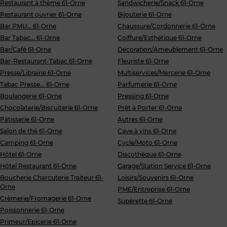
Restaurant à thème 61-Orne
Sandwicherie/Snack 61-Orne
Restaurant ouvrier 61-Orne
Bijouterie 61-Orne
Bar PMU... 61-Orne
Chaussure/Cordonnerie 61-Orne
Bar Tabac... 61-Orne
Coiffure/Esthétique 61-Orne
Bar/Café 61-Orne
Décoration/Ameublement 61-Orne
Bar-Restaurant-Tabac 61-Orne
Fleuriste 61-Orne
Presse/Librairie 61-Orne
Multiservices/Mercerie 61-Orne
Tabac Presse... 61-Orne
Parfumerie 61-Orne
Boulangerie 61-Orne
Pressing 61-Orne
Chocolaterie/Biscuiterie 61-Orne
Prêt à Porter 61-Orne
Pâtisserie 61-Orne
Autres 61-Orne
Salon de thé 61-Orne
Cave à vins 61-Orne
Camping 61-Orne
Cycle/Moto 61-Orne
Hôtel 61-Orne
Discothèque 61-Orne
Hôtel Restaurant 61-Orne
Garage/Station Service 61-Orne
Boucherie Charcuterie Traiteur 61-
Loisirs/Souvenirs 61-Orne
Orne
PME/Entreprise 61-Orne
Crèmerie/Fromagerie 61-Orne
Supérette 61-Orne
Poissonnerie 61-Orne
Primeur/Epicerie 61-Orne