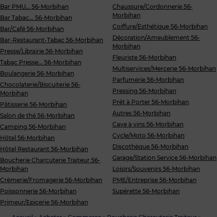
Bar PMU... 56-Morbihan
Chaussure/Cordonnerie 56-
Morbihan
Bar Tabac... 56-Morbihan
Coiffure/Esthétique 56-Morbihan
Bar/Café 56-Morbihan
Décoration/Ameublement 56-
Bar-Restaurant-Tabac 56-Morbihan
Morbihan
Presse/Librairie 56-Morbihan
Fleuriste 56-Morbihan
Tabac Presse... 56-Morbihan
Multiservices/Mercerie 56-Morbihan
Boulangerie 56-Morbihan
Parfumerie 56-Morbihan
Chocolaterie/Biscuiterie 56-
Pressing 56-Morbihan
Morbihan
Prêt à Porter 56-Morbihan
Pâtisserie 56-Morbihan
Autres 56-Morbihan
Salon de thé 56-Morbihan
Cave à vins 56-Morbihan
Camping 56-Morbihan
Cycle/Moto 56-Morbihan
Hôtel 56-Morbihan
Discothèque 56-Morbihan
Hôtel Restaurant 56-Morbihan
Garage/Station Service 56-Morbihan
Boucherie Charcuterie Traiteur 56-
Morbihan
Loisirs/Souvenirs 56-Morbihan
Crèmerie/Fromagerie 56-Morbihan
PME/Entreprise 56-Morbihan
Poissonnerie 56-Morbihan
Supérette 56-Morbihan
Primeur/Epicerie 56-Morbihan