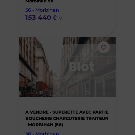
Morbihan 56
56 - Morbihan
favoris
153 440 €
FAI
Ajouter
ou
supprimer
le
bien
À VENDRE - SUPÉRETTE AVEC PARTIE
des
BOUCHERIE CHARCUTERIE TRAITEUR
- MORBIHAN (56)
favoris
56 - Morbihan