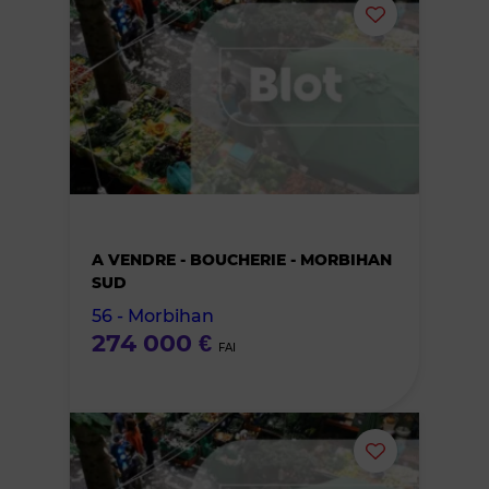
Ajouter
ou
supprimer
le
bien
A VENDRE - BOUCHERIE - MORBIHAN
des
SUD
56 - Morbihan
favoris
274 000 €
FAI
Ajouter