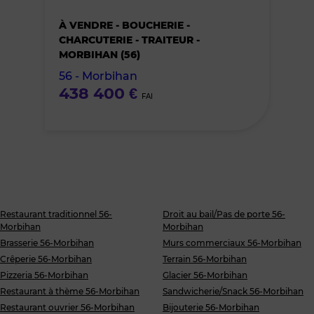
bien
À VENDRE - BOUCHERIE -
des
CHARCUTERIE - TRAITEUR -
MORBIHAN (56)
favoris
56 - Morbihan
438 400 €
FAI
Restaurant traditionnel 56-
Droit au bail/Pas de porte 56-
Morbihan
Morbihan
Brasserie 56-Morbihan
Murs commerciaux 56-Morbihan
Crêperie 56-Morbihan
Terrain 56-Morbihan
Pizzeria 56-Morbihan
Glacier 56-Morbihan
Restaurant à thème 56-Morbihan
Sandwicherie/Snack 56-Morbihan
Restaurant ouvrier 56-Morbihan
Bijouterie 56-Morbihan