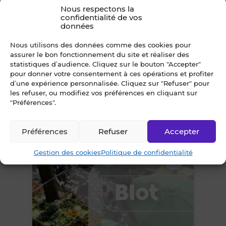
supprimer
Nous respectons la
confidentialité de vos
données
le
Nous utilisons des données comme des cookies pour
bien
assurer le bon fonctionnement du site et réaliser des
statistiques d’audience. Cliquez sur le bouton "Accepter"
À VENDRE - TRAITEUR CHARCUTERIE
pour donner votre consentement à ces opérations et profiter
des
- MORBIHAN (56)
d’une expérience personnalisée. Cliquez sur "Refuser" pour
les refuser, ou modifiez vos préférences en cliquant sur
56 - Morbihan
favoris
"Préférences".
317 840 €
FAI
Préférences
Refuser
Accepter
Gestion des cookies
Politique de confidentialité
Ajouter
ou
supprimer