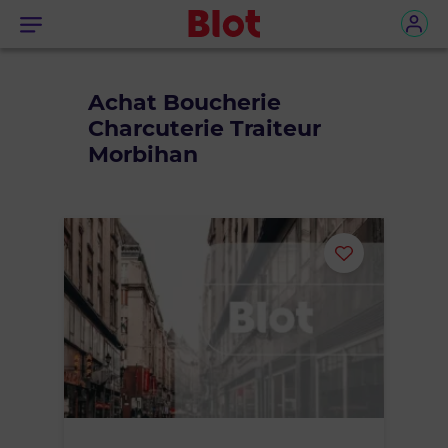
Menu
Achat Boucherie
Charcuterie Traiteur
Morbihan
Ajouter
ou
supprimer
le
bien