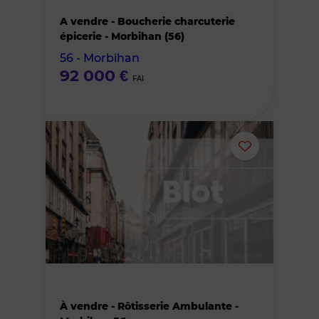
A vendre - Boucherie charcuterie
des
épicerie - Morbihan (56)
56 - Morbihan
favoris
92 000 €
FAI
Ajouter
ou
supprimer
le
bien
À vendre - Rôtisserie Ambulante -
des