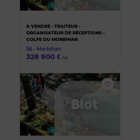
le
bien
À VENDRE - TRAITEUR -
des
ORGANISATEUR DE RÉCEPTIONS -
GOLFE DU MORBIHAN
favoris
56 - Morbihan
328 800 €
FAI
Ajouter
ou
supprimer
le