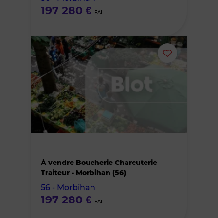
197 280 €
FAI
Ajouter
ou
supprimer
le
bien
À vendre Boucherie Charcuterie
des
Traiteur - Morbihan (56)
56 - Morbihan
favoris
197 280 €
FAI