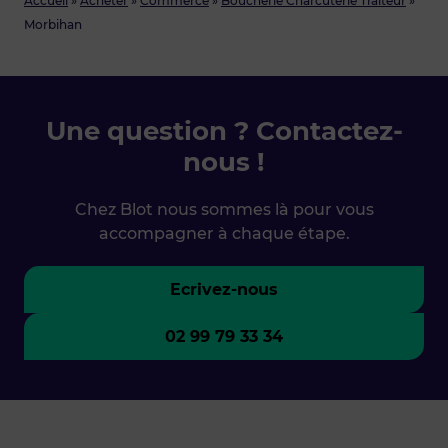
Accueil
»
Acheter
»
Commerce
»
Boucherie Charcuterie Traiteur
»
Morbihan
Une question ? Contactez-
nous !
Chez Blot nous sommes là pour vous
accompagner à chaque étape.
Ecrivez-nous
02 99 79 33 34