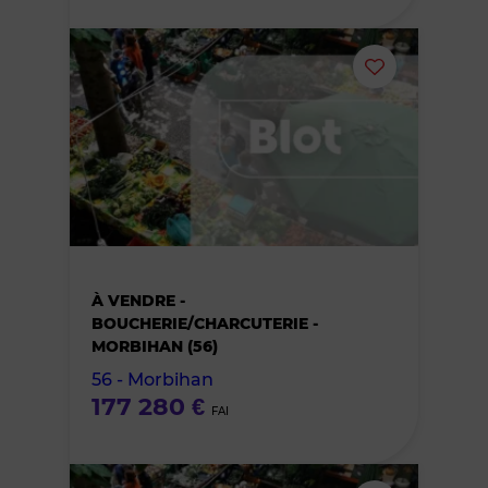
Ajouter
ou
supprimer
le
bien
À VENDRE -
des
BOUCHERIE/CHARCUTERIE -
MORBIHAN (56)
favoris
56 - Morbihan
177 280 €
FAI