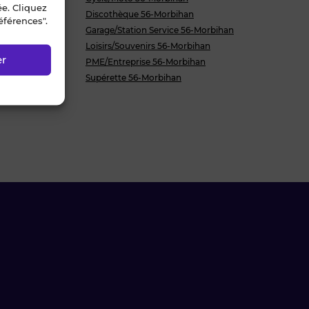
ée. Cliquez
Discothèque 56-Morbihan
éférences".
an
Garage/Station Service 56-Morbihan
Loisirs/Souvenirs 56-Morbihan
er
ihan
PME/Entreprise 56-Morbihan
Supérette 56-Morbihan