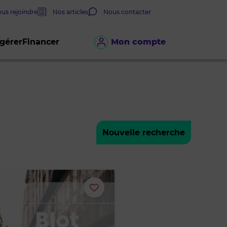
us rejoindre
Nos articles
Nous contacter
 gérer
Financer
Mon compte
Nouvelle recherche
Ajouter
ou