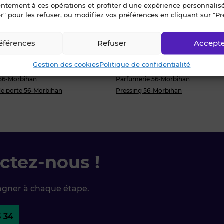
entement à ces opérations et profiter d’une expérience personnalis
ihan
Bijouterie 56-Morbihan
r" pour les refuser, ou modifiez vos préférences en cliquant sur "Pr
n
Chaussure/Cordonnerie 56-Morbih
 56-Morbihan
Coiffure/Esthétique 56-Morbihan
éférences
Refuser
Accept
erie Traiteur 56-Morbihan
Décoration/Ameublement 56-Morb
erie 56-Morbihan
Fleuriste 56-Morbihan
Gestion des cookies
Politique de confidentialité
Morbihan
Multiservices/Mercerie 56-Morbihan
 56-Morbihan
Parfumerie 56-Morbihan
 de porte 56-Morbihan
Pressing 56-Morbihan
ctez-nous !
agner à chaque étape.
3 34