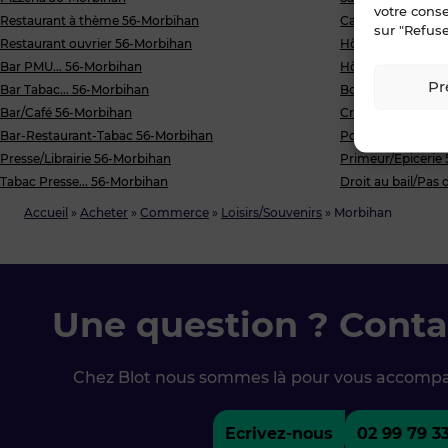
votre cons
Restaurant à thème 56-Morbihan
Camping 56-Morb
sur "Refuse
Restaurant ouvrier 56-Morbihan
Hôtel 56-Morbiha
Bar PMU... 56-Morbihan
Hôtel Restaurant
Pr
Bar Tabac... 56-Morbihan
Boucherie Charcut
Bar/Café 56-Morbihan
Crèmerie/Fromag
Bar-Restaurant-Tabac 56-Morbihan
Poissonnerie 56-
Presse/Librairie 56-Morbihan
Primeur/Epicerie
Tabac Presse... 56-Morbihan
Droit au bail/Pas
Accueil
»
Acheter
»
Commerce
»
Loisirs/Souvenirs
»
Morbihan
Une question ? Conta
Chez Blot nous sommes là pour vous accomp
Ecrivez-nous
02 99 79 3