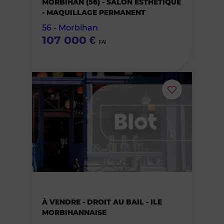
MORBIHAN (56) - SALON ESTHÉTIQUE
des
- MAQUILLAGE PERMANENT
56 - Morbihan
favoris
107 000 €
FAI
Ajouter
ou
supprimer
le
bien
À VENDRE - DROIT AU BAIL - ILE
des
MORBIHANNAISE