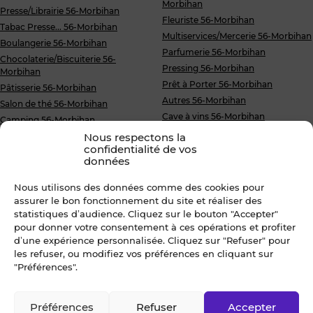
Morbihan
Presse/Librairie 56-Morbihan
Fleuriste 56-Morbihan
Tabac Presse... 56-Morbihan
Multiservices/Mercerie 56-Morbihan
Boulangerie 56-Morbihan
Parfumerie 56-Morbihan
Chocolaterie/Biscuiterie 56-
Pressing 56-Morbihan
Morbihan
Prêt à Porter 56-Morbihan
Pâtisserie 56-Morbihan
Autres 56-Morbihan
Salon de thé 56-Morbihan
Cave à vins 56-Morbihan
Camping 56-Morbihan
Cycle/Moto 56-Morbihan
Hôtel 56-Morbihan
Nous respectons la
confidentialité de vos
Discothèque 56-Morbihan
Hôtel Restaurant 56-Morbihan
données
Garage/Station Service 56-Morbihan
Boucherie Charcuterie Traiteur 56-
Morbihan
Loisirs/Souvenirs 56-Morbihan
Nous utilisons des données comme des cookies pour
Crèmerie/Fromagerie 56-Morbihan
PME/Entreprise 56-Morbihan
assurer le bon fonctionnement du site et réaliser des
Poissonnerie 56-Morbihan
Supérette 56-Morbihan
statistiques d’audience. Cliquez sur le bouton "Accepter"
pour donner votre consentement à ces opérations et profiter
Primeur/Epicerie 56-Morbihan
d’une expérience personnalisée. Cliquez sur "Refuser" pour
Accueil
»
Acheter
»
Commerce
»
Droit au bail/Pas de porte
»
les refuser, ou modifiez vos préférences en cliquant sur
"Préférences".
Morbihan
Préférences
Refuser
Accepter