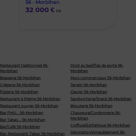
56 - Morbihan
favoris
32 000 €
FAI
Restaurant traditionnel 56-
Droit au bail/Pas de porte 56-
Morbihan
Morbihan
Brasserie 56-Morbihan
Murs commerciaux 56-Morbihan
Crêperie 56-Morbihan
Terrain 56-Morbihan
Pizzeria 56-Morbihan
Glacier 56-Morbihan
Restaurant à thème 56-Morbihan
Sandwicherie/Snack 56-Morbihan
Restaurant ouvrier 56-Morbihan
Bijouterie 56-Morbihan
Bar PMU... 56-Morbihan
Chaussure/Cordonnerie 56-
Morbihan
Bar Tabac... 56-Morbihan
Coiffure/Esthétique 56-Morbihan
Bar/Café 56-Morbihan
Décoration/Ameublement 56-
Bar-Restaurant-Tabac 56-Morbihan