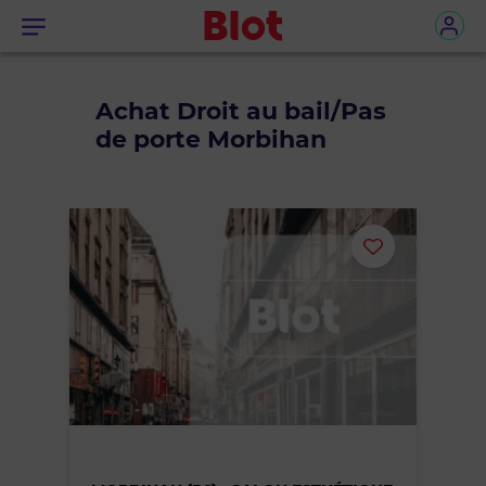
Menu
Achat Droit au bail/Pas
de porte Morbihan
Ajouter
ou
supprimer
le
bien