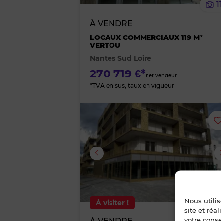
1
À VENDRE
LOCAUX COMMERCIAUX 119 M²
VERTOU
Nantes Sud Loire
270 719 €*
net vendeur
*TVA en sus, taux en vigueur
Image suivante
Nous utili
À visiter !
site et réa
votre cons
À VENDRE