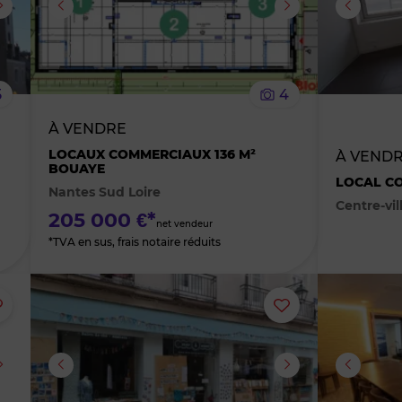
supprimer
supprimer
le
le
5
4
bien
bien
À VENDRE
des
des
LOCAUX COMMERCIAUX 136 M²
À VENDR
BOUAYE
LOCAL CO
Nantes Sud Loire
favoris
favoris
Centre-vil
205 000 €*
net vendeur
*TVA en sus, frais notaire réduits
Ajouter
Ajouter
ou
ou
supprimer
supprimer