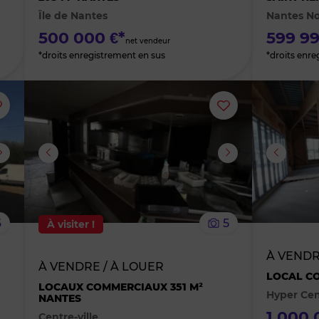
Île de Nantes
Nantes N
favoris
favoris
500 000 €*
599 99
net vendeur
*droits enregistrement en sus
*droits enre
Ajouter
Ajouter
ou
ou
supprimer
supprimer
le
le
6
5
À visiter !
bien
bien
À VEND
À VENDRE / À LOUER
des
des
LOCAL CO
LOCAUX COMMERCIAUX 351 M²
Hyper Cen
NANTES
favoris
favoris
1 000 
Centre-ville