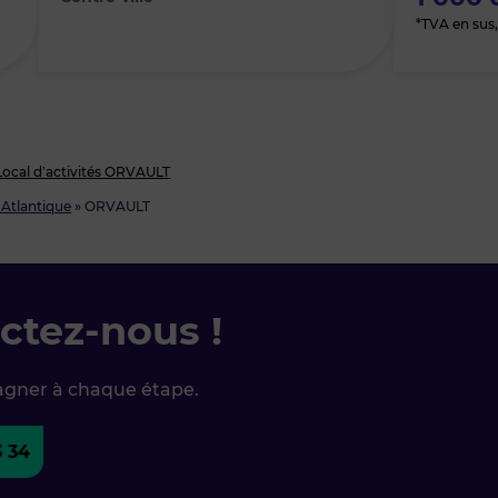
*TVA en sus, 
Local d’activités ORVAULT
-Atlantique
»
ORVAULT
ctez-nous !
agner à chaque étape.
3 34