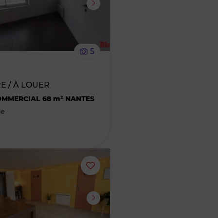
supprimer
le
5
bien
des
E / À LOUER
MMERCIAL 68 m² NANTES
favoris
le
Ajouter
ou
supprimer