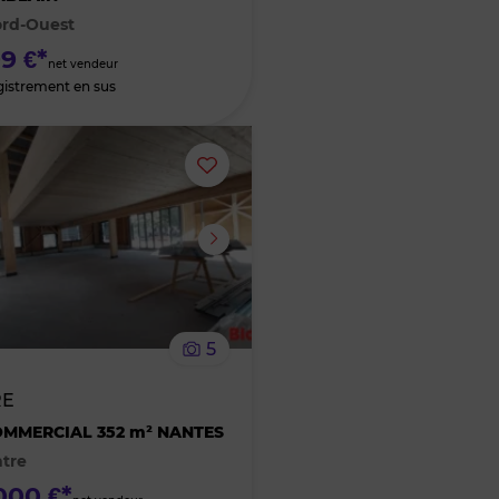
ord-Ouest
favoris
9 €*
net vendeur
gistrement en sus
Ajouter
ou
supprimer
le
5
bien
RE
des
MMERCIAL 352 m² NANTES
tre
favoris
000 €*