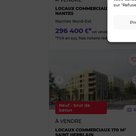
sur "Refuse
LOCAUX COMMERCIAUX 142 M²
NANTES
Nantes Nord-Est
Pr
296 400 €*
net vendeur
*TVA en sus, frais notaire réduits
Image suivante
Neuf - brut de
béton
À VENDRE
LOCAUX COMMERCIAUX 170 M²
SAINT HERBLAIN