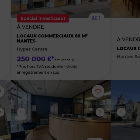
le
le
7
1
Spécial investisseur
bien
bien
À VENDRE
LOCAUX COMMERCIAUX 60 M²
des
des
À VENDR
NANTES
LOCAUX C
Hyper Centre
favoris
favoris
Nantes Su
250 000 €*
net vendeur
*Prix hors TVA résiduelle - droits
enregistrement en sus
Ajouter
Ajouter
ou
ou
supprimer
supprimer
le
le