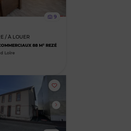
le
9
bien
des
E / À LOUER
OMMERCIAUX 88 M² REZÉ
favoris
d Loire
Ajouter
ou
supprimer
le