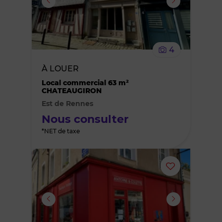
supprimer
le
4
bien
À LOUER
des
Local commercial 63 m²
CHATEAUGIRON
Est de Rennes
favoris
Nous consulter
*NET de taxe
Ajouter
ou
supprimer