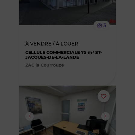
supprimer
le
3
bien
À VENDRE / À LOUER
des
CELLULE COMMERCIALE 75 m² ST-
JACQUES-DE-LA-LANDE
favoris
ZAC la Courrouze
Ajouter
ou
supprimer