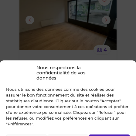
Ajouter
ou
supprimer
le
4
bien
À LOUER
Nous respectons la
des
confidentialité de vos
BUREAUX 87 m² RENNES
données
Centre-ville
favoris
21 200 €*
Nous utilisons des données comme des cookies pour
/ an
assurer le bon fonctionnement du site et réaliser des
*TVA en sus, taux en vigueur
statistiques d’audience. Cliquez sur le bouton "Accepter"
pour donner votre consentement à ces opérations et profiter
d’une expérience personnalisée. Cliquez sur "Refuser" pour
les refuser, ou modifiez vos préférences en cliquant sur
Ajouter
"Préférences".
ou