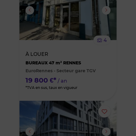
ou
supprimer
le
4
bien
À LOUER
des
BUREAUX 47 m² RENNES
EuroRennes - Secteur gare TGV
favoris
19 800 €*
/ an
*TVA en sus, taux en vigueur
Ajouter
ou