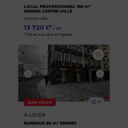
des
LOCAL PROFESSIONNEL 196 m²
RENNES CENTRE-VILLE
Centre-ville
favoris
13 720 €*
/ an
*TVA en sus, taux en vigueur
Ajouter
ou
supprimer
le
9
Avec vitrine
bien
À LOUER
des
BUREAUX 80 m² RENNES