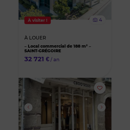
le
4
À visiter !
bien
À LOUER
des
– Local commercial de 188 m² –
SAINT-GRÉGOIRE
favoris
32 721 €
/ an
Ajouter
ou
supprimer
le