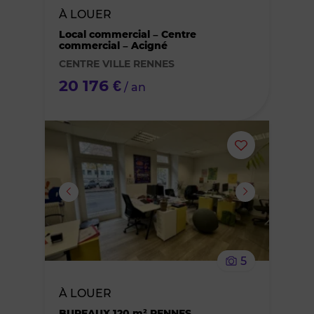
À LOUER
des
Local commercial – Centre
commercial – Acigné
favoris
CENTRE VILLE RENNES
20 176 €
/ an
Ajouter
ou
supprimer
le
5
bien
À LOUER
des
BUREAUX 120 m² RENNES