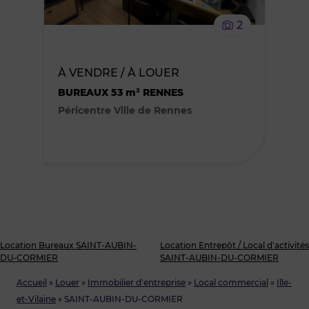
le
2
bien
des
À VENDRE / À LOUER
BUREAUX 53 m² RENNES
favoris
Péricentre Ville de Rennes
Location Bureaux SAINT-AUBIN-
Location Entrepôt / Local d’activités
DU-CORMIER
SAINT-AUBIN-DU-CORMIER
Accueil
»
Louer
»
Immobilier d'entreprise
»
Local commercial
»
Ille-
et-Vilaine
»
SAINT-AUBIN-DU-CORMIER