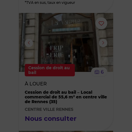
*TVA en sus, taux en vigueur
Ajouter
ou
supprimer
le
Cession de droit au
6
bail
bien
À LOUER
des
Cession de droit au bail – Local
commercial de 55,6 m² en centre ville
de Rennes (35)
favoris
CENTRE VILLE RENNES
Nous consulter