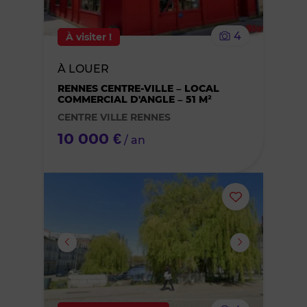
le
4
À visiter !
bien
À LOUER
des
RENNES CENTRE-VILLE – LOCAL
COMMERCIAL D'ANGLE – 51 M²
favoris
CENTRE VILLE RENNES
10 000 €
/ an
Ajouter
ou
supprimer
le