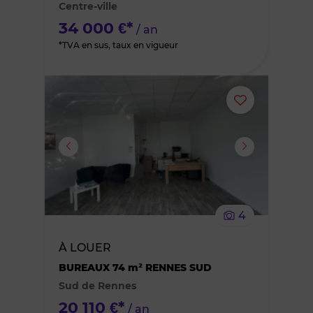
Centre-ville
favoris
34 000 €*
/ an
*TVA en sus, taux en vigueur
Ajouter
ou
supprimer
le
4
bien
À LOUER
des
BUREAUX 74 m² RENNES SUD
Sud de Rennes
favoris
20 110 €*
/ an