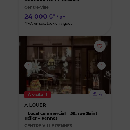
Centre-ville
favoris
24 000 €*
/ an
*TVA en sus, taux en vigueur
Ajouter
ou
supprimer
le
4
À visiter !
bien
À LOUER
des
– Local commercial – 58, rue Saint
Hélier – Rennes
CENTRE VILLE RENNES
favoris