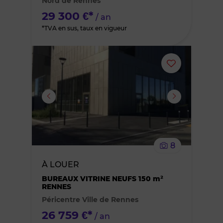
Nord de Rennes
favoris
29 300 €*
/ an
*TVA en sus, taux en vigueur
Ajouter
ou
supprimer
le
8
bien
À LOUER
des
BUREAUX VITRINE NEUFS 150 m²
RENNES
Péricentre Ville de Rennes
favoris
26 759 €*
/ an