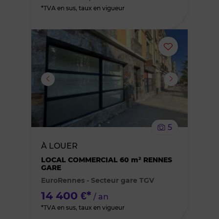
*TVA en sus, taux en vigueur
Ajouter
ou
supprimer
le
5
bien
À LOUER
des
LOCAL COMMERCIAL 60 m² RENNES
GARE
EuroRennes - Secteur gare TGV
favoris
14 400 €*
/ an
*TVA en sus, taux en vigueur