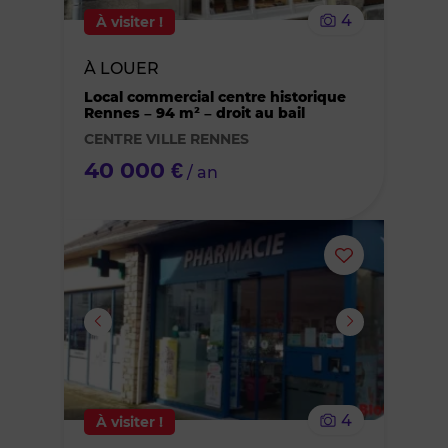
4
À visiter !
bien
À LOUER
des
Local commercial centre historique
Rennes – 94 m² – droit au bail
favoris
CENTRE VILLE RENNES
40 000 €
/ an
Ajouter
ou
supprimer
le
4
À visiter !
bien