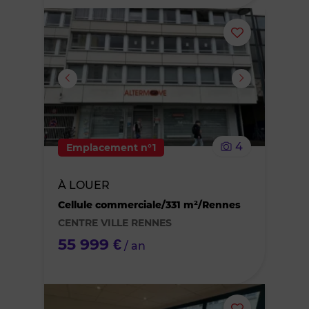
Ajouter
ou
supprimer
le
4
Emplacement n°1
bien
À LOUER
des
Cellule commerciale/331 m²/Rennes
CENTRE VILLE RENNES
favoris
55 999 €
/ an