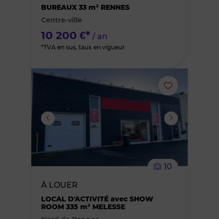
des
BUREAUX 33 m² RENNES
Centre-ville
favoris
10 200 €*
/ an
*TVA en sus, taux en vigueur
Ajouter
ou
supprimer
le
10
bien
À LOUER
des
LOCAL D'ACTIVITÉ avec SHOW
ROOM 335 m² MELESSE