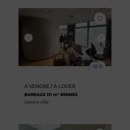
Ajouter
ou
supprimer
le
6
bien
des
À VENDRE / À LOUER
BUREAUX 111 m² RENNES
favoris
Centre-ville