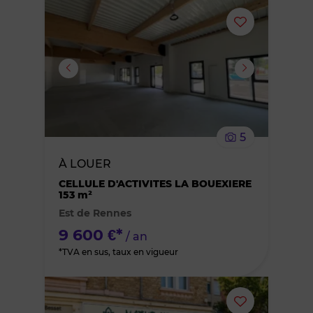
Ajouter
ou
supprimer
le
5
bien
À LOUER
des
CELLULE D'ACTIVITES LA BOUEXIERE
153 m²
Est de Rennes
favoris
9 600 €*
/ an
*TVA en sus, taux en vigueur
Ajouter