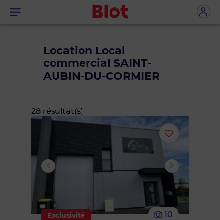
Menu
Location Local
commercial SAINT-
AUBIN-DU-CORMIER
28 résultat(s)
Ajouter
ou
supprimer
le
10
Exclusivité