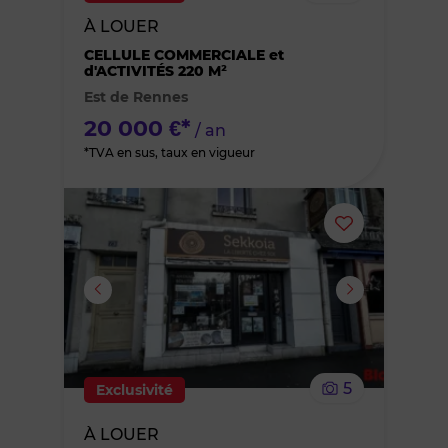
bien
À LOUER
des
CELLULE COMMERCIALE et
d'ACTIVITÉS 220 M²
Est de Rennes
favoris
20 000 €*
/ an
*TVA en sus, taux en vigueur
Ajouter
ou
supprimer
le
5
Exclusivité
bien
À LOUER