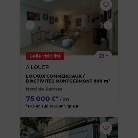
Ajouter
ou
supprimer
le
8
Belle visibilité
bien
À LOUER
des
LOCAUX COMMERCIAUX /
D'ACTIVITES MONTGERMONT 600 m²
Nord de Rennes
favoris
75 000 €*
/ an
*TVA en sus, taux en vigueur
Ajouter