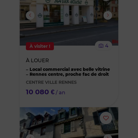
ou
supprimer
le
4
À visiter !
bien
À LOUER
des
– Local commercial avec belle vitrine
– Rennes centre, proche fac de droit
favoris
CENTRE VILLE RENNES
10 080 €
/ an
Ajouter
ou