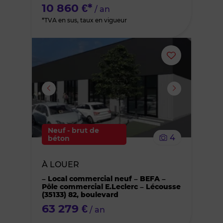
10 860 €*
/ an
*TVA en sus, taux en vigueur
Ajouter
ou
supprimer
le
Neuf - brut de
4
béton
bien
À LOUER
des
– Local commercial neuf – BEFA –
Pôle commercial E.Leclerc – Lécousse
favoris
(35133) 82, boulevard
63 279 €
/ an