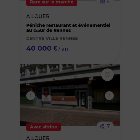
4
Rare sur le marché
bien
À LOUER
des
Péniche restaurant et événementiel
au cœur de Rennes
favoris
CENTRE VILLE RENNES
40 000 €
/ an
Ajouter
ou
supprimer
le
7
Avec vitrine
bien
À LOUER