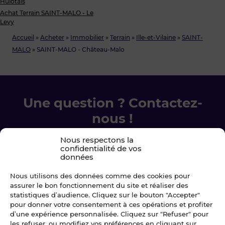
Hulotais
Achat Terrain SAINT-MALO - Le
Levy
Accueil
»
Acheter
»
Immobilier
»
Terrain
»
Ille-et-Vilaine
»
SAINT-
MALO
»
SAINT-MALO - Château-Malo
Une question ? Contactez-
nous !
Nous respectons la
Chez Blot nous sommes là pour vous
confidentialité de vos
accompagner à chaque étape.
données
Nous utilisons des données comme des cookies pour
Ecrivez-nous
assurer le bon fonctionnement du site et réaliser des
statistiques d’audience. Cliquez sur le bouton "Accepter"
pour donner votre consentement à ces opérations et profiter
02 99 79 33 34
d’une expérience personnalisée. Cliquez sur "Refuser" pour
les refuser, ou modifiez vos préférences en cliquant sur