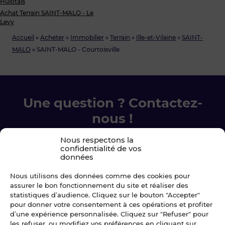
Hulotais
Achat Terrain SAINT-MALO - Le
Levy
Accueil
»
Acheter
»
Immobilier
»
Terrain
»
Ille-et-Vilaine
»
SAINT-
MALO
»
SAINT-MALO - Courtoisville
Une question ? Contactez-
nous !
Nous respectons la
Chez Blot nous sommes là pour vous
confidentialité de vos
accompagner à chaque étape.
données
Nous utilisons des données comme des cookies pour
Ecrivez-nous
assurer le bon fonctionnement du site et réaliser des
statistiques d’audience. Cliquez sur le bouton "Accepter"
pour donner votre consentement à ces opérations et profiter
02 99 79 33 34
d’une expérience personnalisée. Cliquez sur "Refuser" pour
les refuser, ou modifiez vos préférences en cliquant sur