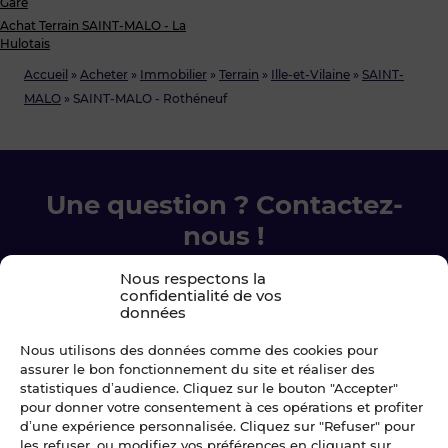
Gare
Achat Terrain SAINT-MALO - La
Hulotais
Accueil
»
Acheter
»
Immobilier
»
Terrain
»
Ille-et-Vilaine
»
SAINT-
MALO
»
SAINT-MALO - Rothéneuf
Une question ? Contactez-
nous !
Nous respectons la
Chez Blot nous sommes là pour vous
confidentialité de vos
accompagner à chaque étape.
données
Nous utilisons des données comme des cookies pour
Ecrivez-nous
assurer le bon fonctionnement du site et réaliser des
statistiques d’audience. Cliquez sur le bouton "Accepter"
pour donner votre consentement à ces opérations et profiter
02 99 79 33 34
d’une expérience personnalisée. Cliquez sur "Refuser" pour
les refuser, ou modifiez vos préférences en cliquant sur