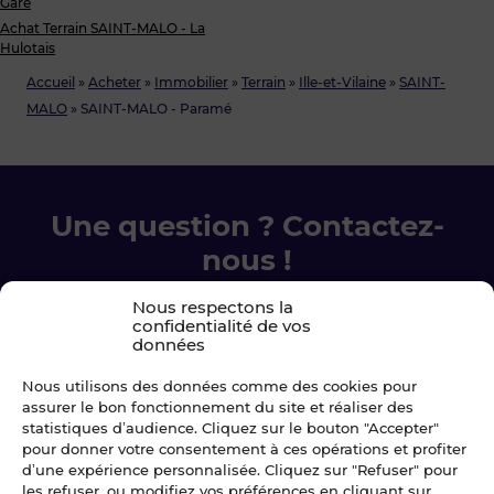
Gare
Achat Terrain SAINT-MALO - La
Hulotais
Accueil
»
Acheter
»
Immobilier
»
Terrain
»
Ille-et-Vilaine
»
SAINT-
MALO
»
SAINT-MALO - Paramé
Une question ? Contactez-
nous !
Nous respectons la
Chez Blot nous sommes là pour vous
confidentialité de vos
accompagner à chaque étape.
données
Nous utilisons des données comme des cookies pour
Ecrivez-nous
assurer le bon fonctionnement du site et réaliser des
statistiques d’audience. Cliquez sur le bouton "Accepter"
pour donner votre consentement à ces opérations et profiter
02 99 79 33 34
d’une expérience personnalisée. Cliquez sur "Refuser" pour
les refuser, ou modifiez vos préférences en cliquant sur