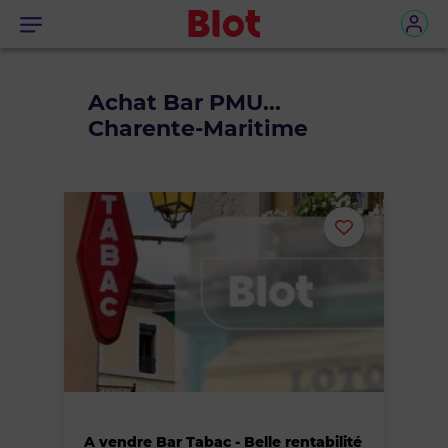
Menu
Achat Bar PMU...
Charente-Maritime
Ajouter
ou
supprimer
le
bien
A vendre Bar Tabac - Belle rentabilité