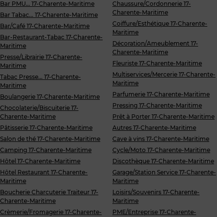
Bar PMU... 17-Charente-Maritime
Chaussure/Cordonnerie 17-
Charente-Maritime
Bar Tabac... 17-Charente-Maritime
Coiffure/Esthétique 17-Charente-
Bar/Café 17-Charente-Maritime
Maritime
Bar-Restaurant-Tabac 17-Charente-
Décoration/Ameublement 17-
Maritime
Charente-Maritime
Presse/Librairie 17-Charente-
Fleuriste 17-Charente-Maritime
Maritime
Multiservices/Mercerie 17-Charente-
Tabac Presse... 17-Charente-
Maritime
Maritime
Parfumerie 17-Charente-Maritime
Boulangerie 17-Charente-Maritime
Pressing 17-Charente-Maritime
Chocolaterie/Biscuiterie 17-
Charente-Maritime
Prêt à Porter 17-Charente-Maritime
Pâtisserie 17-Charente-Maritime
Autres 17-Charente-Maritime
Salon de thé 17-Charente-Maritime
Cave à vins 17-Charente-Maritime
Camping 17-Charente-Maritime
Cycle/Moto 17-Charente-Maritime
Hôtel 17-Charente-Maritime
Discothèque 17-Charente-Maritime
Hôtel Restaurant 17-Charente-
Garage/Station Service 17-Charente-
Maritime
Maritime
Boucherie Charcuterie Traiteur 17-
Loisirs/Souvenirs 17-Charente-
Charente-Maritime
Maritime
Crèmerie/Fromagerie 17-Charente-
PME/Entreprise 17-Charente-