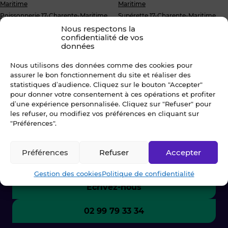
Maritime
Maritime
Poissonnerie 17-Charente-Maritime
Supérette 17-Charente-Maritime
Primeur/Epicerie 17-Charente-
Nous respectons la
Maritime
confidentialité de vos
données
Accueil
»
Acheter
»
Commerce
»
Bar PMU...
»
Charente-Maritime
Nous utilisons des données comme des cookies pour
assurer le bon fonctionnement du site et réaliser des
statistiques d’audience. Cliquez sur le bouton "Accepter"
pour donner votre consentement à ces opérations et profiter
Une question ? Contactez-
d’une expérience personnalisée. Cliquez sur "Refuser" pour
les refuser, ou modifiez vos préférences en cliquant sur
nous !
"Préférences".
Chez Blot nous sommes là pour vous
Préférences
Refuser
Accepter
accompagner à chaque étape.
Gestion des cookies
Politique de confidentialité
Ecrivez-nous
02 99 79 33 34