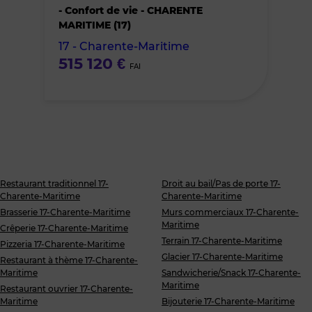
des
- Confort de vie - CHARENTE
MARITIME (17)
favoris
17 - Charente-Maritime
515 120 €
FAI
Restaurant traditionnel 17-
Droit au bail/Pas de porte 17-
Charente-Maritime
Charente-Maritime
Brasserie 17-Charente-Maritime
Murs commerciaux 17-Charente-
Maritime
Crêperie 17-Charente-Maritime
Terrain 17-Charente-Maritime
Pizzeria 17-Charente-Maritime
Glacier 17-Charente-Maritime
Restaurant à thème 17-Charente-
Maritime
Sandwicherie/Snack 17-Charente-
Maritime
Restaurant ouvrier 17-Charente-
Maritime
Bijouterie 17-Charente-Maritime