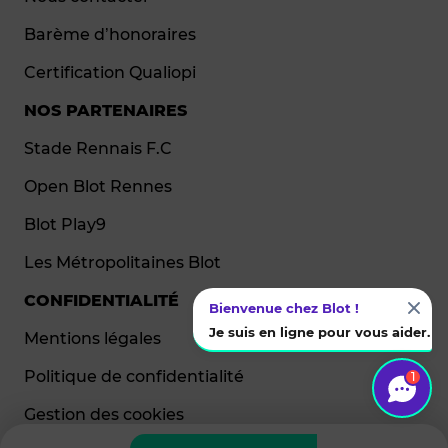
Barème d’honoraires
Certification Qualiopi
NOS PARTENAIRES
Stade Rennais F.C
Open Blot Rennes
Blot Play9
Les Métropolitaines Blot
CONFIDENTIALITÉ
Bienvenue chez Blot !
Je suis en ligne pour vous aider.
Mentions légales
Politique de confidentialité
1
Gestion des cookies