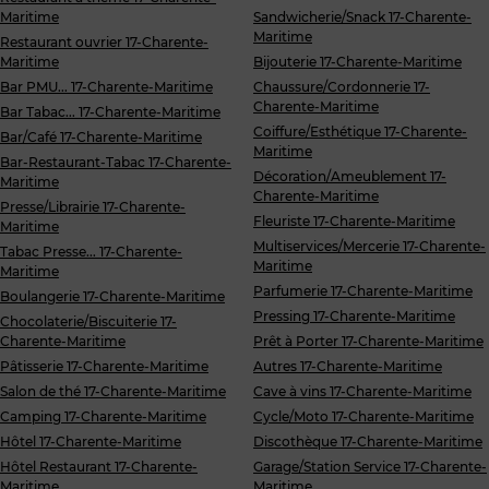
Maritime
Sandwicherie/Snack 17-Charente-
Maritime
Restaurant ouvrier 17-Charente-
Maritime
Bijouterie 17-Charente-Maritime
Bar PMU... 17-Charente-Maritime
Chaussure/Cordonnerie 17-
Charente-Maritime
Bar Tabac... 17-Charente-Maritime
Coiffure/Esthétique 17-Charente-
Bar/Café 17-Charente-Maritime
Maritime
Bar-Restaurant-Tabac 17-Charente-
Décoration/Ameublement 17-
Maritime
Charente-Maritime
Presse/Librairie 17-Charente-
Fleuriste 17-Charente-Maritime
Maritime
Multiservices/Mercerie 17-Charente-
Tabac Presse... 17-Charente-
Maritime
Maritime
Parfumerie 17-Charente-Maritime
Boulangerie 17-Charente-Maritime
Pressing 17-Charente-Maritime
Chocolaterie/Biscuiterie 17-
Charente-Maritime
Prêt à Porter 17-Charente-Maritime
Pâtisserie 17-Charente-Maritime
Autres 17-Charente-Maritime
Salon de thé 17-Charente-Maritime
Cave à vins 17-Charente-Maritime
Camping 17-Charente-Maritime
Cycle/Moto 17-Charente-Maritime
Hôtel 17-Charente-Maritime
Discothèque 17-Charente-Maritime
Hôtel Restaurant 17-Charente-
Garage/Station Service 17-Charente-
Maritime
Maritime