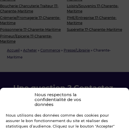
Boucherie Charcuterie Traiteur 17-
Loisirs/Souvenirs 17-Charente-
Charente-Maritime
Maritime
Crèmerie/Fromagerie 17-Charente-
PME/Entreprise 17-Charente-
Maritime
Maritime
Poissonnerie 17-Charente-Maritime
Supérette 17-Charente-Maritime
Primeur/Epicerie 17-Charente-
Maritime
Accueil
»
Acheter
»
Commerce
»
Presse/Librairie
»
Charente-
Maritime
Une question ? Contactez-
Nous respectons la
nous !
confidentialité de vos
données
Chez Blot nous sommes là pour vous
Nous utilisons des données comme des cookies pour
accompagner à chaque étape.
assurer le bon fonctionnement du site et réaliser des
statistiques d’audience. Cliquez sur le bouton "Accepter"