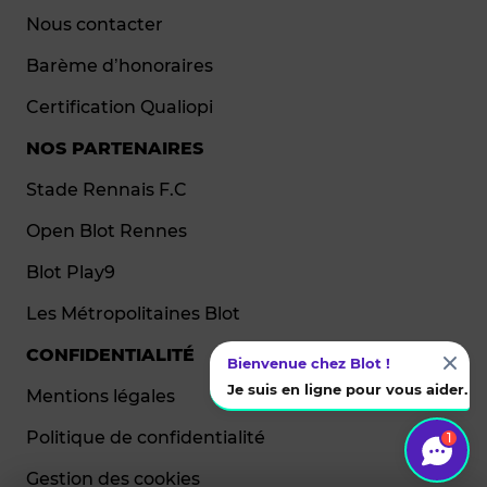
Nous contacter
Barème d’honoraires
Certification Qualiopi
NOS PARTENAIRES
Stade Rennais F.C
Open Blot Rennes
Blot Play9
Les Métropolitaines Blot
CONFIDENTIALITÉ
Bienvenue chez Blot !
Je suis en ligne pour vous aider.
Mentions légales
Politique de confidentialité
1
Gestion des cookies