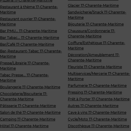
Pizzeria 17-Charente-Maritime
Glacier 17-Charente-Maritime
Restaurant à thème 17-Charente-
Maritime
Sandwicherie/Snack 17-Charente-
Maritime
Restaurant ouvrier 17-Charente-
Maritime
Bijouterie 17-Charente-Maritime
Bar PMU... 17-Charente-Maritime
Chaussure/Cordonnerie 17-
Charente-Maritime
Bar Tabac... 17-Charente-Maritime
Coiffure/Esthétique 17-Charente-
Bar/Café 17-Charente-Maritime
Maritime
Bar-Restaurant-Tabac 17-Charente-
Décoration/Ameublement 17-
Maritime
Charente-Maritime
Presse/Librairie 17-Charente-
Fleuriste 17-Charente-Maritime
Maritime
Multiservices/Mercerie 17-Charente-
Tabac Presse... 17-Charente-
Maritime
Maritime
Parfumerie 17-Charente-Maritime
Boulangerie 17-Charente-Maritime
Pressing 17-Charente-Maritime
Chocolaterie/Biscuiterie 17-
Charente-Maritime
Prêt à Porter 17-Charente-Maritime
Pâtisserie 17-Charente-Maritime
Autres 17-Charente-Maritime
Salon de thé 17-Charente-Maritime
Cave à vins 17-Charente-Maritime
Camping 17-Charente-Maritime
Cycle/Moto 17-Charente-Maritime
Hôtel 17-Charente-Maritime
Discothèque 17-Charente-Maritime