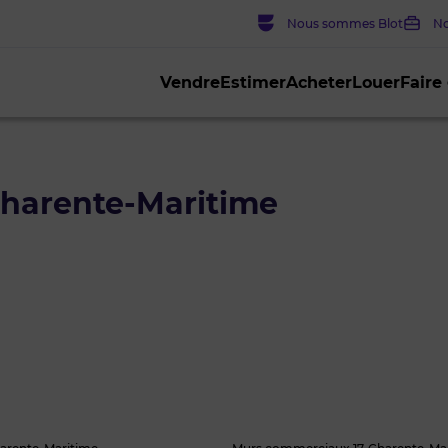
Nous sommes Blot
No
Vendre
Estimer
Acheter
Louer
Faire
Charente-Maritime