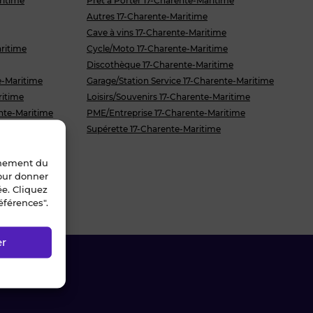
ritime
Prêt à Porter 17-Charente-Maritime
Autres 17-Charente-Maritime
Cave à vins 17-Charente-Maritime
ritime
Cycle/Moto 17-Charente-Maritime
Discothèque 17-Charente-Maritime
e-Maritime
Garage/Station Service 17-Charente-Maritime
ritime
Loisirs/Souvenirs 17-Charente-Maritime
nte-Maritime
PME/Entreprise 17-Charente-Maritime
Supérette 17-Charente-Maritime
-Maritime
nnement du
pour donner
ée. Cliquez
éférences".
er