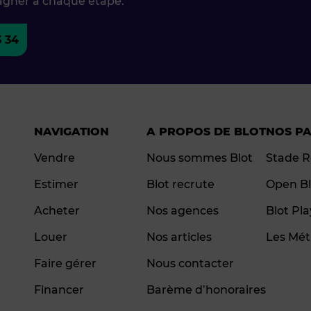
agner à chaque étape.
3 34
NAVIGATION
A PROPOS DE BLOT
NOS P
Vendre
Nous sommes Blot
Stade R
Estimer
Blot recrute
Open Bl
Acheter
Nos agences
Blot Pl
Louer
Nos articles
Les Mét
Faire gérer
Nous contacter
Financer
Barème d’honoraires