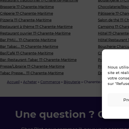
Restaurant traditionnel 17-Charente-Maritime
Boulangerie 17-C
Brasserie 17-Charente-Maritime
Chocolaterie/Bisc
Crêperie 17-Charente-Maritime
Pâtisserie 17-Cha
Pizzeria 17-Charente-Maritime
Salon de thé 17-C
Restaurant à thème 17-Charente-Maritime
Camping 17-Chare
Restaurant ouvrier 17-Charente-Maritime
Hôtel 17-Charent
Bar PMU... 17-Charente-Maritime
Hôtel Restaurant 
Bar Tabac... 17-Charente-Maritime
Boucherie Charcut
Bar/Café 17-Charente-Maritime
Crèmerie/Fromage
Bar-Restaurant-Tabac 17-Charente-Maritime
Poissonnerie 17-
Presse/Librairie 17-Charente-Maritime
Primeur/Epicerie 
Nous utili
site et réa
Tabac Presse... 17-Charente-Maritime
Droit au bail/Pas
votre cons
Accueil
»
Acheter
»
Commerce
»
Bijouterie
»
Charente-Maritime
sur "Refuse
Pr
Une question ? Conta