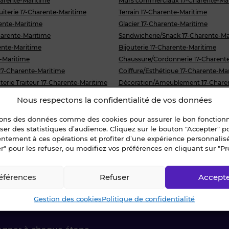
harente-Maritime
Murs commerciaux 17-Charente-Ma
uiterie 17-Charente-Maritime
Terrain 17-Charente-Maritime
rente-Maritime
Glacier 17-Charente-Maritime
harente-Maritime
Sandwicherie/Snack 17-Charente-Ma
nte-Maritime
Bijouterie 17-Charente-Maritime
e-Maritime
Chaussure/Cordonnerie 17-Charent
17-Charente-Maritime
Coiffure/Esthétique 17-Charente-Ma
erie Traiteur 17-Charente-Maritime
Décoration/Ameublement 17-Chare
rie 17-Charente-Maritime
Fleuriste 17-Charente-Maritime
Nous respectons la confidentialité de vos données
Charente-Maritime
Multiservices/Mercerie 17-Charente
17-Charente-Maritime
Parfumerie 17-Charente-Maritime
sons des données comme des cookies pour assurer le bon fonctio
liser des statistiques d’audience. Cliquez sur le bouton "Accepter" 
 de porte 17-Charente-Maritime
Pressing 17-Charente-Maritime
entement à ces opérations et profiter d’une expérience personnalis
r" pour les refuser, ou modifiez vos préférences en cliquant sur "Pr
éférences
Refuser
Accept
ctez-nous !
Gestion des cookies
Politique de confidentialité