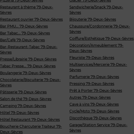
Pizzeria 79-Deux-Sèvres
Glacier 79-Deux-Sèvres
Restaurant à thème 79-Deux-
Sandwicherie/Snack 79-Deux-
Sèvres
Sèvres
Restaurant ouvrier 79-Deux-Sèvres
Bijouterie 79-Deux-Sèvres
Bar PMU... 79-Deux-Sèvres
Chaussure/Cordonnerie 79-Deux-
Sèvres
Bar Tabac... 79-Deux-Sèvres
Coiffure/Esthétique 79-Deux-Sèvres
Bar/Café 79-Deux-Sèvres
Décoration/Ameublement 79-
Bar-Restaurant-Tabac 79-Deux-
Deux-Sèvres
Sèvres
Fleuriste 79-Deux-Sèvres
Presse/Librairie 79-Deux-Sèvres
Multiservices/Mercerie 79-Deux-
Tabac Presse... 79-Deux-Sèvres
Sèvres
Boulangerie 79-Deux-Sèvres
Parfumerie 79-Deux-Sèvres
Chocolaterie/Biscuiterie 79-Deux-
Pressing 79-Deux-Sèvres
Sèvres
Prêt à Porter 79-Deux-Sèvres
Pâtisserie 79-Deux-Sèvres
Autres 79-Deux-Sèvres
Salon de thé 79-Deux-Sèvres
Cave à vins 79-Deux-Sèvres
Camping 79-Deux-Sèvres
Cycle/Moto 79-Deux-Sèvres
Hôtel 79-Deux-Sèvres
Discothèque 79-Deux-Sèvres
Hôtel Restaurant 79-Deux-Sèvres
Garage/Station Service 79-Deux-
Boucherie Charcuterie Traiteur 79-
Sèvres
Deux-Sèvres