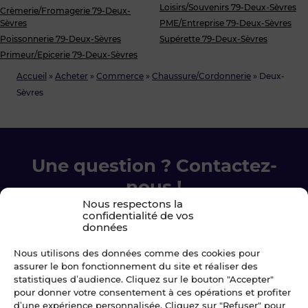
Loisirs/Souvenirs 79-Deux-Sèvres
Crèmerie/Fromagerie 79-Deux-
Sèvres
PME/Entreprise 79-Deux-Sèvres
Poissonnerie 79-Deux-Sèvres
Supérette 79-Deux-Sèvres
Primeur/Epicerie 79-Deux-Sèvres
Accueil
»
Acheter
»
Commerce
»
Chaussure/Cordonnerie
»
Deux-
Sèvres
Une question ? Contactez-
nous !
Nous respectons la
confidentialité de vos
Chez Blot nous sommes là pour vous
données
accompagner à chaque étape.
Nous utilisons des données comme des cookies pour
assurer le bon fonctionnement du site et réaliser des
Ecrivez-nous
statistiques d’audience. Cliquez sur le bouton "Accepter"
pour donner votre consentement à ces opérations et profiter
d’une expérience personnalisée. Cliquez sur "Refuser" pour
02 99 79 33 34