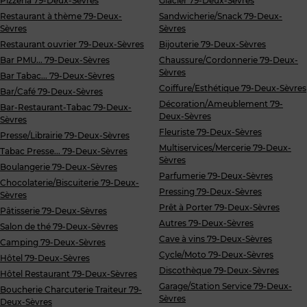
Pizzeria 79-Deux-Sèvres
Glacier 79-Deux-Sèvres
Restaurant à thème 79-Deux-
Sandwicherie/Snack 79-Deux-
Sèvres
Sèvres
Restaurant ouvrier 79-Deux-Sèvres
Bijouterie 79-Deux-Sèvres
Bar PMU... 79-Deux-Sèvres
Chaussure/Cordonnerie 79-Deux-
Sèvres
Bar Tabac... 79-Deux-Sèvres
Coiffure/Esthétique 79-Deux-Sèvres
Bar/Café 79-Deux-Sèvres
Décoration/Ameublement 79-
Bar-Restaurant-Tabac 79-Deux-
Deux-Sèvres
Sèvres
Fleuriste 79-Deux-Sèvres
Presse/Librairie 79-Deux-Sèvres
Multiservices/Mercerie 79-Deux-
Tabac Presse... 79-Deux-Sèvres
Sèvres
Boulangerie 79-Deux-Sèvres
Parfumerie 79-Deux-Sèvres
Chocolaterie/Biscuiterie 79-Deux-
Pressing 79-Deux-Sèvres
Sèvres
Prêt à Porter 79-Deux-Sèvres
Pâtisserie 79-Deux-Sèvres
Autres 79-Deux-Sèvres
Salon de thé 79-Deux-Sèvres
Cave à vins 79-Deux-Sèvres
Camping 79-Deux-Sèvres
Cycle/Moto 79-Deux-Sèvres
Hôtel 79-Deux-Sèvres
Discothèque 79-Deux-Sèvres
Hôtel Restaurant 79-Deux-Sèvres
Garage/Station Service 79-Deux-
Boucherie Charcuterie Traiteur 79-
Sèvres
Deux-Sèvres