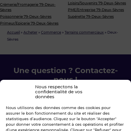
Loisirs/Souvenirs 79-Deux-Sèvres
Crèmerie/Fromagerie 79-Deux-
Sèvres
PME/Entreprise 79-Deux-Sèvres
Poissonnerie 79-Deux-Sèvres
Supérette 79-Deux-Sèvres
Primeur/Epicerie 79-Deux-Sèvres
Accueil
»
Acheter
»
Commerce
»
Terrains commerciaux
»
Deux-
Sèvres
Une question ? Contactez-
nous !
Nous respectons la
confidentialité de vos
Chez Blot nous sommes là pour vous
données
accompagner à chaque étape.
Nous utilisons des données comme des cookies pour
assurer le bon fonctionnement du site et réaliser des
Ecrivez-nous
statistiques d’audience. Cliquez sur le bouton "Accepter"
pour donner votre consentement à ces opérations et profiter
d’une expérience personnalisée. Cliquez sur "Refuser" pour
02 99 79 33 34