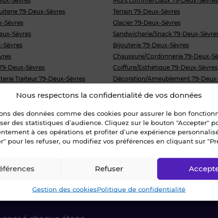
eux-Sèvres
Murs commerciaux 79-Deux-Sèvres
uiterie 79-Deux-Sèvres
Terrain 79-Deux-Sèvres
x-Sèvres
Glacier 79-Deux-Sèvres
Deux-Sèvres
Sandwicherie/Snack 79-Deux-Sèvre
-Sèvres
Bijouterie 79-Deux-Sèvres
vres
Chaussure/Cordonnerie 79-Deux-Sè
 79-Deux-Sèvres
Coiffure/Esthétique 79-Deux-Sèvres
erie Traiteur 79-Deux-Sèvres
Décoration/Ameublement 79-Deux-
rie 79-Deux-Sèvres
Fleuriste 79-Deux-Sèvres
Nous respectons la confidentialité de vos données
Deux-Sèvres
Multiservices/Mercerie 79-Deux-Sèv
 79-Deux-Sèvres
Parfumerie 79-Deux-Sèvres
sons des données comme des cookies pour assurer le bon fonctio
liser des statistiques d’audience. Cliquez sur le bouton "Accepter" 
 de porte 79-Deux-Sèvres
Pressing 79-Deux-Sèvres
entement à ces opérations et profiter d’une expérience personnalis
res
r" pour les refuser, ou modifiez vos préférences en cliquant sur "Pr
éférences
Refuser
Accept
ctez-nous !
Gestion des cookies
Politique de confidentialité