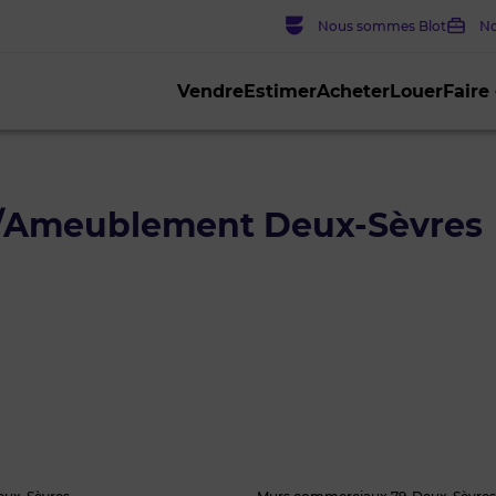
Nous sommes Blot
No
Vendre
Estimer
Acheter
Louer
Faire
n/Ameublement Deux-Sèvres