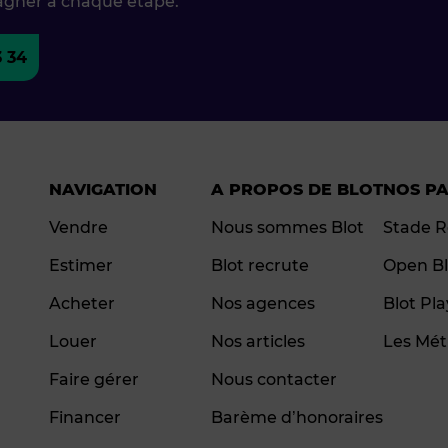
agner à chaque étape.
3 34
NAVIGATION
A PROPOS DE BLOT
NOS P
Vendre
Nous sommes Blot
Stade R
Estimer
Blot recrute
Open Bl
Acheter
Nos agences
Blot Pl
Louer
Nos articles
Les Mét
Faire gérer
Nous contacter
Financer
Barème d’honoraires