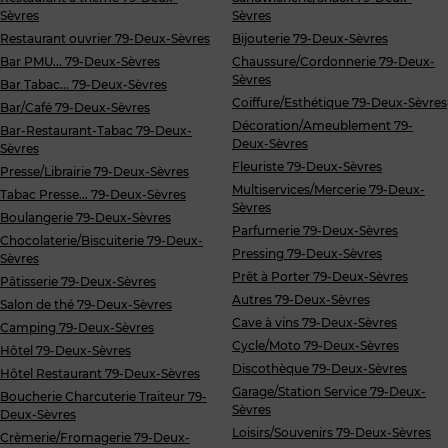
Sèvres
Sèvres
Restaurant ouvrier 79-Deux-Sèvres
Bijouterie 79-Deux-Sèvres
Bar PMU... 79-Deux-Sèvres
Chaussure/Cordonnerie 79-Deux-
Sèvres
Bar Tabac... 79-Deux-Sèvres
Coiffure/Esthétique 79-Deux-Sèvres
Bar/Café 79-Deux-Sèvres
Décoration/Ameublement 79-
Bar-Restaurant-Tabac 79-Deux-
Deux-Sèvres
Sèvres
Fleuriste 79-Deux-Sèvres
Presse/Librairie 79-Deux-Sèvres
Multiservices/Mercerie 79-Deux-
Tabac Presse... 79-Deux-Sèvres
Sèvres
Boulangerie 79-Deux-Sèvres
Parfumerie 79-Deux-Sèvres
Chocolaterie/Biscuiterie 79-Deux-
Pressing 79-Deux-Sèvres
Sèvres
Prêt à Porter 79-Deux-Sèvres
Pâtisserie 79-Deux-Sèvres
Autres 79-Deux-Sèvres
Salon de thé 79-Deux-Sèvres
Cave à vins 79-Deux-Sèvres
Camping 79-Deux-Sèvres
Cycle/Moto 79-Deux-Sèvres
Hôtel 79-Deux-Sèvres
Discothèque 79-Deux-Sèvres
Hôtel Restaurant 79-Deux-Sèvres
Garage/Station Service 79-Deux-
Boucherie Charcuterie Traiteur 79-
Sèvres
Deux-Sèvres
Loisirs/Souvenirs 79-Deux-Sèvres
Crèmerie/Fromagerie 79-Deux-