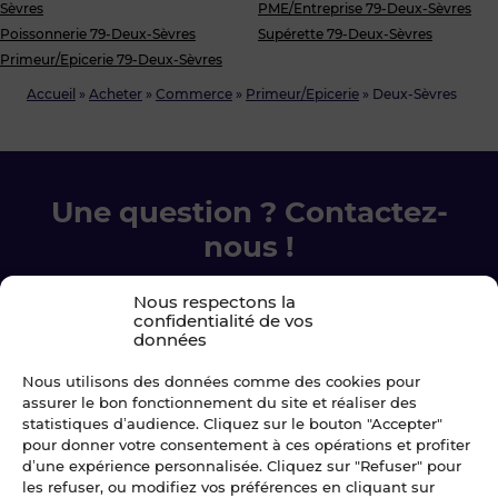
Sèvres
PME/Entreprise 79-Deux-Sèvres
Poissonnerie 79-Deux-Sèvres
Supérette 79-Deux-Sèvres
Primeur/Epicerie 79-Deux-Sèvres
Accueil
»
Acheter
»
Commerce
»
Primeur/Epicerie
»
Deux-Sèvres
Une question ? Contactez-
nous !
Chez Blot nous sommes là pour vous
Nous respectons la
confidentialité de vos
accompagner à chaque étape.
données
Nous utilisons des données comme des cookies pour
Ecrivez-nous
assurer le bon fonctionnement du site et réaliser des
statistiques d’audience. Cliquez sur le bouton "Accepter"
02 99 79 33 34
pour donner votre consentement à ces opérations et profiter
d’une expérience personnalisée. Cliquez sur "Refuser" pour
les refuser, ou modifiez vos préférences en cliquant sur