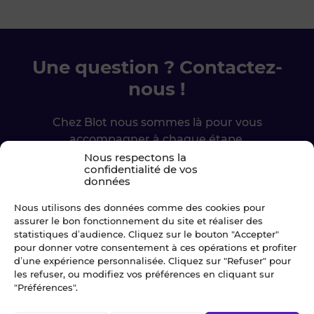
Une question ? Contactez-
nous !
Chez Blot nous sommes là pour vous
accompagner à chaque étape.
Nous respectons la
confidentialité de vos
Ecrivez-nous
données
Nous utilisons des données comme des cookies pour
02 99 79 33 34
assurer le bon fonctionnement du site et réaliser des
statistiques d’audience. Cliquez sur le bouton "Accepter"
pour donner votre consentement à ces opérations et profiter
d’une expérience personnalisée. Cliquez sur "Refuser" pour
les refuser, ou modifiez vos préférences en cliquant sur
"Préférences".