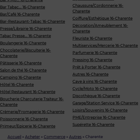
Chaussure/Cordonnerie 16-
Bar Tabac... 16-Charente
Charente
Bar/Café 16-Charente
Coiffure/Esthétique 16-Charente
Bar-Restaurant-Tabac 16-Charente
Décoration/Ameublement 16-
Presse/Librairie 16-Charente
Charente
Tabac Presse... 16-Charente
Fleuriste 16-Charente
Boulangerie 16-Charente
Multiservices/Mercerie 16-Charente
Chocolaterie/Biscuiterie 16-
Parfumerie 16-Charente
Charente
Pressing 16-Charente
Pâtisserie 16-Charente
Prêt à Porter 16-Charente
Salon de thé 16-Charente
Autres 16-Charente
Camping 16-Charente
Cave à vins 16-Charente
Hôtel 16-Charente
Cycle/Moto 16-Charente
Hôtel Restaurant 16-Charente
Discothèque 16-Charente
Boucherie Charcuterie Traiteur 16-
Garage/Station Service 16-Charente
Charente
Loisirs/Souvenirs 16-Charente
Crèmerie/Fromagerie 16-Charente
PME/Entreprise 16-Charente
Poissonnerie 16-Charente
Supérette 16-Charente
Primeur/Epicerie 16-Charente
Accueil
»
Acheter
»
Commerce
»
Autres
»
Charente