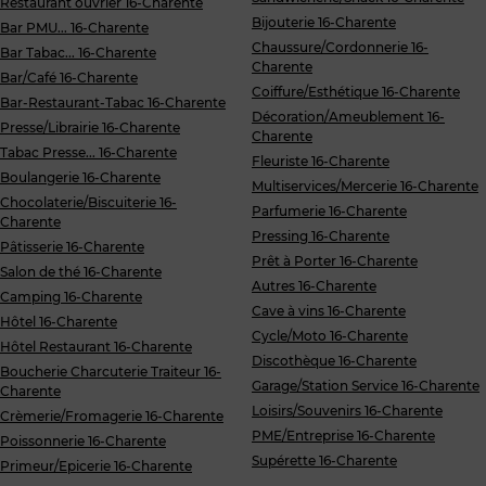
Restaurant ouvrier 16-Charente
Bijouterie 16-Charente
Bar PMU... 16-Charente
Chaussure/Cordonnerie 16-
Bar Tabac... 16-Charente
Charente
Bar/Café 16-Charente
Coiffure/Esthétique 16-Charente
Bar-Restaurant-Tabac 16-Charente
Décoration/Ameublement 16-
Presse/Librairie 16-Charente
Charente
Tabac Presse... 16-Charente
Fleuriste 16-Charente
Boulangerie 16-Charente
Multiservices/Mercerie 16-Charente
Chocolaterie/Biscuiterie 16-
Parfumerie 16-Charente
Charente
Pressing 16-Charente
Pâtisserie 16-Charente
Prêt à Porter 16-Charente
Salon de thé 16-Charente
Autres 16-Charente
Camping 16-Charente
Cave à vins 16-Charente
Hôtel 16-Charente
Cycle/Moto 16-Charente
Hôtel Restaurant 16-Charente
Discothèque 16-Charente
Boucherie Charcuterie Traiteur 16-
Garage/Station Service 16-Charente
Charente
Loisirs/Souvenirs 16-Charente
Crèmerie/Fromagerie 16-Charente
PME/Entreprise 16-Charente
Poissonnerie 16-Charente
Supérette 16-Charente
Primeur/Epicerie 16-Charente