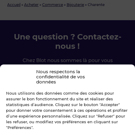
Accueil
»
Acheter
»
Commerce
»
Bijouterie
»
Charente
Une question ? Contactez-
nous !
Chez Blot nous sommes là pour vous
accompagner à chaque étape.
Nous respectons la
confidentialité de vos
données
Ecrivez-nous
Nous utilisons des données comme des cookies pour
02 99 79 33 34
assurer le bon fonctionnement du site et réaliser des
statistiques d’audience. Cliquez sur le bouton "Accepter"
pour donner votre consentement à ces opérations et profiter
d’une expérience personnalisée. Cliquez sur "Refuser" pour
les refuser, ou modifiez vos préférences en cliquant sur
"Préférences".