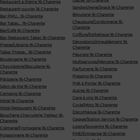
Glacier 16-Charente
Restaurant à thème 16-Charente
Sandwicherie/Snack 16-Charente
Restaurant ouvrier 16-Charente
Bijouterie 16-Charente
Bar PMU... 16-Charente
Chaussure/Cordonnerie 16-
Bar Tabac... 16-Charente
Charente
Bar/Café 16-Charente
Coiffure/Esthétique 16-Charente
Bar-Restaurant-Tabac 16-Charente
Décoration/Ameublement 16-
Presse/Librairie 16-Charente
Charente
Tabac Presse... 16-Charente
Fleuriste 16-Charente
Boulangerie 16-Charente
Multiservices/Mercerie 16-Charente
Chocolaterie/Biscuiterie 16-
Parfumerie 16-Charente
Charente
Pressing 16-Charente
Pâtisserie 16-Charente
Prêt à Porter 16-Charente
Salon de thé 16-Charente
Autres 16-Charente
Camping 16-Charente
Cave à vins 16-Charente
Hôtel 16-Charente
Cycle/Moto 16-Charente
Hôtel Restaurant 16-Charente
Discothèque 16-Charente
Boucherie Charcuterie Traiteur 16-
Garage/Station Service 16-Charente
Charente
Loisirs/Souvenirs 16-Charente
Crèmerie/Fromagerie 16-Charente
PME/Entreprise 16-Charente
Poissonnerie 16-Charente