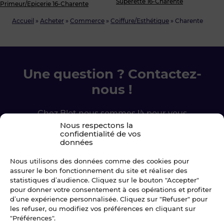
Supérette 16-Charente
Primeur/Epicerie 16-Charente
Accueil
»
Acheter
»
Commerce
»
Coiffure/Esthétique
»
Charente
Une question ? Contactez-
nous !
Chez Blot nous sommes là pour vous
accompagner à chaque étape.
Nous respectons la
confidentialité de vos
données
Ecrivez-nous
Nous utilisons des données comme des cookies pour
assurer le bon fonctionnement du site et réaliser des
02 99 79 33 34
statistiques d’audience. Cliquez sur le bouton "Accepter"
pour donner votre consentement à ces opérations et profiter
d’une expérience personnalisée. Cliquez sur "Refuser" pour
les refuser, ou modifiez vos préférences en cliquant sur
"Préférences".