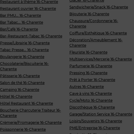
Glacier 16-Charente
Restaurant à thème 16-Charente
Sandwicherie/Snack 16-Charente
Restaurant ouvrier 16-Charente
Bijouterie 16-Charente
Bar PMU... 16-Charente
Chaussure/Cordonnerie 16-
Bar Tabac... 16-Charente
Charente
Bar/Café 16-Charente
Coiffure/Esthétique 16-Charente
Bar-Restaurant-Tabac 16-Charente
Décoration/Ameublement 16-
Presse/Librairie 16-Charente
Charente
Tabac Presse... 16-Charente
Fleuriste 16-Charente
Boulangerie 16-Charente
Multiservices/Mercerie 16-Charente
Chocolaterie/Biscuiterie 16-
Parfumerie 16-Charente
Charente
Pressing 16-Charente
Pâtisserie 16-Charente
Prêt à Porter 16-Charente
Salon de thé 16-Charente
Autres 16-Charente
Camping 16-Charente
Cave à vins 16-Charente
Hôtel 16-Charente
Cycle/Moto 16-Charente
Hôtel Restaurant 16-Charente
Discothèque 16-Charente
Boucherie Charcuterie Traiteur 16-
Garage/Station Service 16-Charente
Charente
Loisirs/Souvenirs 16-Charente
Crèmerie/Fromagerie 16-Charente
PME/Entreprise 16-Charente
Poissonnerie 16-Charente