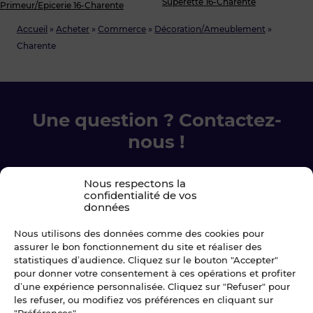
Supérette 16-Charente
Primeur/Epicerie 16-Charente
Accueil
»
Acheter
»
Commerce
»
Décoration/Ameublement
»
Charente
Une question ? Contactez-
nous !
Chez Blot nous sommes là pour vous
Nous respectons la
accompagner à chaque étape.
confidentialité de vos
données
Ecrivez-nous
Nous utilisons des données comme des cookies pour
assurer le bon fonctionnement du site et réaliser des
statistiques d’audience. Cliquez sur le bouton "Accepter"
02 99 79 33 34
pour donner votre consentement à ces opérations et profiter
d’une expérience personnalisée. Cliquez sur "Refuser" pour
les refuser, ou modifiez vos préférences en cliquant sur
"Préférences".