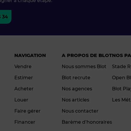
agner à chaque étape.
3 34
NAVIGATION
A PROPOS DE BLOT
NOS P
Vendre
Nous sommes Blot
Stade R
Estimer
Blot recrute
Open Bl
Acheter
Nos agences
Blot Pl
Louer
Nos articles
Les Mét
Faire gérer
Nous contacter
Financer
Barème d’honoraires