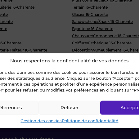
harente
Murs commerciaux 16-Charente
uiterie 16-Charente
Terrain 16-Charente
rente
Glacier 16-Charente
harente
Sandwicherie/Snack 16-Charente
ente
Bijouterie 16-Charente
Chaussure/Cordonnerie 16-Charent
16-Charente
Coiffure/Esthétique 16-Charente
erie Traiteur 16-Charente
Décoration/Ameublement 16-Chare
rie 16-Charente
Fleuriste 16-Charente
Nous respectons la confidentialité de vos données
Charente
Multiservices/Mercerie 16-Charente
16-Charente
Parfumerie 16-Charente
sons des données comme des cookies pour assurer le bon fonctio
liser des statistiques d’audience. Cliquez sur le bouton "Accepter" 
de porte 16-Charente
Pressing 16-Charente
entement à ces opérations et profiter d’une expérience personnalis
r" pour les refuser, ou modifiez vos préférences en cliquant sur "Pr
éférences
Refuser
Accept
ctez-nous !
Gestion des cookies
Politique de confidentialité