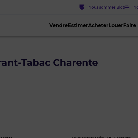
Nous sommes Blot
No
Vendre
Estimer
Acheter
Louer
Faire
rant-Tabac Charente